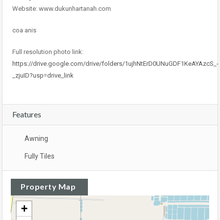
Website: www.dukunhartanah.com
coa anis
Full resolution photo link:
https://drive.google.com/drive/folders/1ujhNtErD0UNuGDF1KeAYAzcS_-
_zjuID?usp=drive_link
Features
Awning
Fully Tiles
Property Map
+