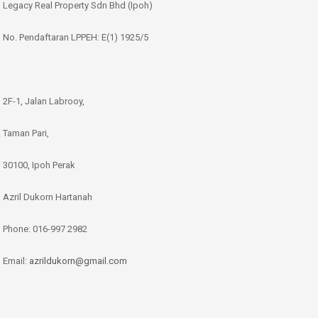
Legacy Real Property Sdn Bhd (Ipoh)
No. Pendaftaran LPPEH: E(1) 1925/5
2F-1, Jalan Labrooy,
Taman Pari,
30100, Ipoh Perak
Azril Dukorn Hartanah
Phone:
016-997 2982
Email:
azrildukorn@gmail.com