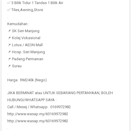
✅ 3 Bilik Tidur 1 Tandas 1 Bilik Air
✅ Tiles,Awning,Store
.
Kemudahan :
📌 SK Seri Manjung
📌 Kolej Vokasional
📌 Lotus / AEON Mall
📌 Hosp. Seri Manjung
📌 Padang Permainan
📌 Surau
.
Harga : RM240k (Nego)
JIKA BERMINAT atau UNTUK SEBARANG PERTANYAAN, BOLEH
HUBUNGI/WHATSAPP SAYA :
Call / Mesej / Whatsapp : 0169972982
http://www.wasap.my/60169972982
http://www.wasap.my/60169972982
.