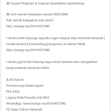
🧰 Urusan Pinjaman & Guaman disediakan sepenuhnya
🧰 Jom semak kelayakan secara PERCUMA
Nak semak kelayakan loan anda?
http://wasap.my/60169972982
.
▪ Anda boleh hubungi saya jika ingin menjual atau membeli hartanah (
rumah,tanah,lot kedai,kilang,bangunan) di sekitar Perak.
http://wasap.my/60169972982
.
▪ Anda juga boleh hubungi saya untuk bantuan atau mengetahui
harga pasaran hartanah terkini
.
Azril Dukorn
Probationary Estate Agent
PEA 3926
Legacy Real Property Sdn Bhd
WhatsApp: www.wasap.my/60169972982
Fb Page: Dukun Hartanah