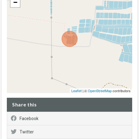
−
Leaflet
| ©
OpenStreetMap
contributors
Share this
Facebook
Twitter