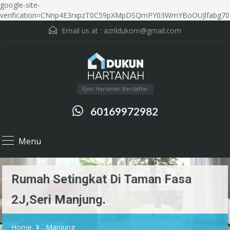
google-site-
verification=CNnp4E3rxpzT0C59pXMpDSQmPY03WmYBoOUJlfabg70
Email us at :
azrildukorn@gmail.com
Ejen Hartanah Berdaftar
60169972982
Menu
Rumah Setingkat Di Taman Fasa
2J,Seri Manjung.
Home
Manjung