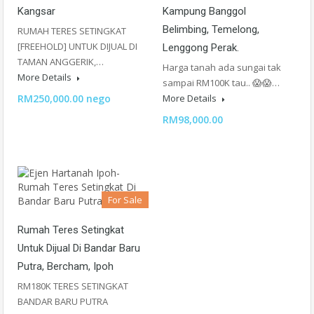
Kangsar
Kampung Banggol
Belimbing, Temelong,
RUMAH TERES SETINGKAT
[FREEHOLD] UNTUK DIJUAL DI
Lenggong Perak.
TAMAN ANGGERIK,…
Harga tanah ada sungai tak
More Details
sampai RM100K tau.. 😱😱…
RM250,000.00 nego
More Details
RM98,000.00
For Sale
Rumah Teres Setingkat
Untuk Dijual Di Bandar Baru
Putra, Bercham, Ipoh
RM180K TERES SETINGKAT
BANDAR BARU PUTRA