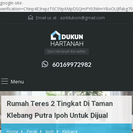
google-site-
verification=CNnp4E3rxpzT0C59pXMpDSQmPY03WmYBoOUJlfabg70
Email us at :
azrildukorn@gmail.com
Ejen Hartanah Berdaftar
60169972982
Menu
Rumah Teres 2 Tingkat Di Taman
Klebang Putra Ipoh Untuk Dijual
Home
Perak
Ipoh
Klebang