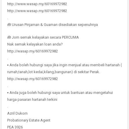
http://www.wasap.my/60169972982
http://www.wasap.my/60169972982
.
🧰 Urusan Pinjaman & Guaman disediakan sepenuhnya
🧰 Jom semak kelayakan secara PERCUMA
Nak semak kelayakan loan anda?
http://wasap.my/60169972982
.
▪ Anda boleh hubungi saya jika ingin menjual atau membeli hartanah (
rumah,tanah,lot kedai,kilang,bangunan) di sekitar Perak.
http://wasap.my/60169972982
.
▪ Anda juga boleh hubungi saya untuk bantuan atau mengetahui
harga pasaran hartanah terkini
.
Azril Dukorn
Probationary Estate Agent
PEA 3926