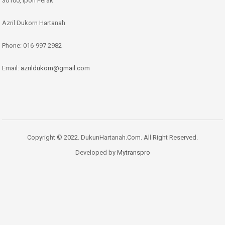
30100, Ipoh Perak
Azril Dukorn Hartanah
Phone:
016-997 2982
Email:
azrildukorn@gmail.com
Copyright © 2022. DukunHartanah.Com. All Right Reserved.
Developed by
Mytranspro