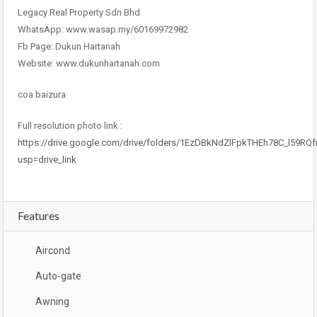
Legacy Real Property Sdn Bhd
WhatsApp: www.wasap.my/60169972982
Fb Page: Dukun Hartanah
Website: www.dukunhartanah.com
coa baizura
Full resolution photo link :
https://drive.google.com/drive/folders/1EzDBkNdZlFpkTHEh78C_l59RQ
usp=drive_link
Features
Aircond
Auto-gate
Awning