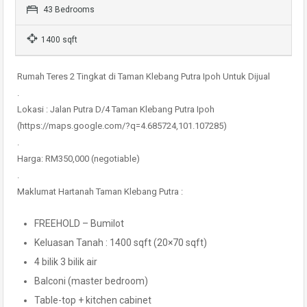
43 Bedrooms
1400 sqft
Rumah Teres 2 Tingkat di Taman Klebang Putra Ipoh Untuk Dijual
.
Lokasi : Jalan Putra D/4 Taman Klebang Putra Ipoh
(https://maps.google.com/?q=4.685724,101.107285)
.
Harga: RM350,000 (negotiable)
.
Maklumat Hartanah Taman Klebang Putra :
FREEHOLD – Bumilot
Keluasan Tanah : 1400 sqft (20×70 sqft)
4 bilik 3 bilik air
Balconi (master bedroom)
Table-top + kitchen cabinet