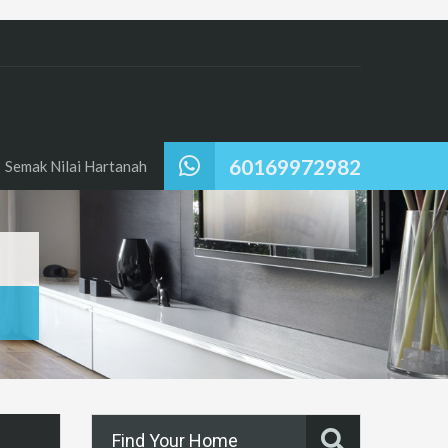
60169972982
Semak Nilai Hartanah
h
Find Your Home