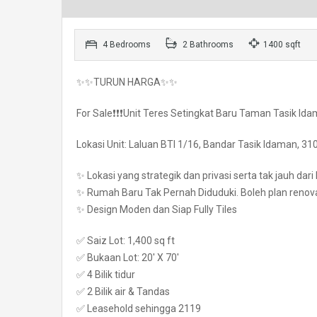
4 Bedrooms
2 Bathrooms
1400 sqft
✨✨TURUN HARGA✨✨
For Sale❗️❗️❗️Unit Teres Setingkat Baru Taman Tasik Id
Lokasi Unit: Laluan BTI 1/16, Bandar Tasik Idaman, 3
✨ Lokasi yang strategik dan privasi serta tak jauh dar
✨ Rumah Baru Tak Pernah Diduduki. Boleh plan renovate
✨ Design Moden dan Siap Fully Tiles
✅ Saiz Lot: 1,400 sq ft
✅ Bukaan Lot: 20′ X 70′
✅ 4 Bilik tidur
✅ 2 Bilik air & Tandas
✅ Leasehold sehingga 2119