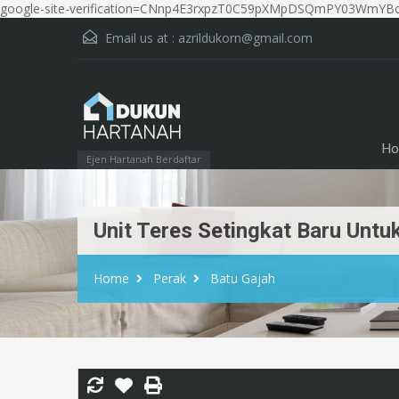
google-site-verification=CNnp4E3rxpzT0C59pXMpDSQmPY03WmYBo
Email us at :
azrildukorn@gmail.com
Ho
Ejen Hartanah Berdaftar
Unit Teres Setingkat Baru Untu
Home
Perak
Batu Gajah