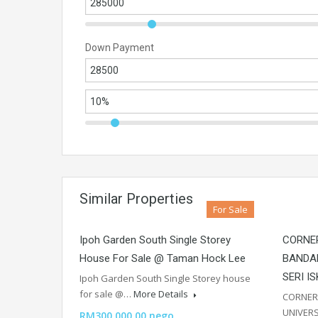
Down Payment
Similar Properties
For Sale
Ipoh Garden South Single Storey
CORNE
House For Sale @ Taman Hock Lee
BANDAR
SERI I
Ipoh Garden South Single Storey house
for sale @…
More Details
CORNER
UNIVERS
RM300,000.00 nego