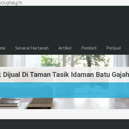
OUJlfabg70
me
Senarai Hartanah
Artikel
Pembeli
Penjual
k Dijual Di Taman Tasik Idaman Batu Gaja