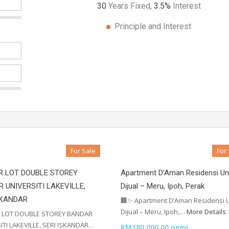
30
Years Fixed,
3.5
%
Interest
Principle and Interest
For Sale
For
R LOT DOUBLE STOREY
Apartment D’Aman Residensi Un
 UNIVERSITI LAKEVILLE,
Dijual – Meru, Ipoh, Perak
SKANDAR
🏢✨ Apartment D’Aman Residensi 
Dijual – Meru, Ipoh,…
More Details
 LOT DOUBLE STOREY BANDAR
ITI LAKEVILLE, SERI ISKANDAR…
RM180,000.00 nego