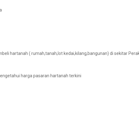
a
beli hartanah ( rumah,tanah,lot kedai,kilang,bangunan) di sekitar Perak
engetahui harga pasaran hartanah terkini