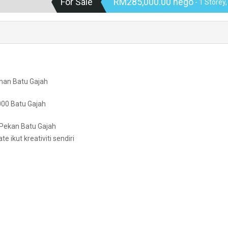
For Sale
RM285,000.00 nego
- 1 Storey
aman Batu Gajah
1000 Batu Gajah
i Pekan Batu Gajah
 ikut kreativiti sendiri