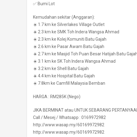
✅ Bumi Lot
Kemudahan sekitar (Anggaran):
☀️ 1.7 km ke Silverlakes Village Outlet
☀️ 2.3 km ke SMK Toh Indera Wangsa Ahmad
☀️ 2.3 km ke Kolej Komuniti Batu Gajah
☀️ 2.6 km ke Pasar Awam Batu Gajah
☀️ 2.7 km ke Masjid Toh Puan Besar Hatijah Batu Gaja
☀️ 3.1 km ke SK Toh Indera Wangsa Ahmad
☀️ 3.2 km ke Shell Batu Gajah
☀️ 4.4 km ke Hospital Batu Gajah
☀️ 7.8km ke Camfill Malaysia Bemban
HARGA : RM285K (Nego)
JIKA BERMINAT atau UNTUK SEBARANG PERTANYAA
Call / Mesej / Whatsapp : 0169972982
http://www.wasap.my/60169972982
http://www.wasap.my/60169972982