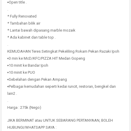
▪️Open title .
.
* Fully Renovated
* Tambahan bilik air
* Lantai bawah dipasang marble mozaik
* Ada kabinet dan table top .
.
KEMUDAHAN Teres Setingkat Pekeliling Rokam Pekan Razaki Ipoh
▪️3 min ke McD/KFC/PIZZA HIT Medan Gopeng
▪️10 minit ke Bandar Ipoh
▪️10 minit ke PUO
▪️Sebelahan dengan Pekan Ampang
▪️Pelbagai kemudahan seperti kedai runcit, restoran, bengkel dan
lain2 .
.
Harga : 275k (Nego)
JIKA BERMINAT atau UNTUK SEBARANG PERTANYAAN, BOLEH
HUBUNGI/WHATSAPP SAYA :