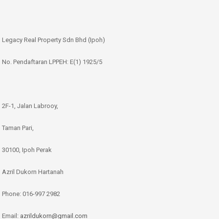
Legacy Real Property Sdn Bhd (Ipoh)
No. Pendaftaran LPPEH: E(1) 1925/5
2F-1, Jalan Labrooy,
Taman Pari,
30100, Ipoh Perak
Azril Dukorn Hartanah
Phone:
016-997 2982
Email:
azrildukorn@gmail.com