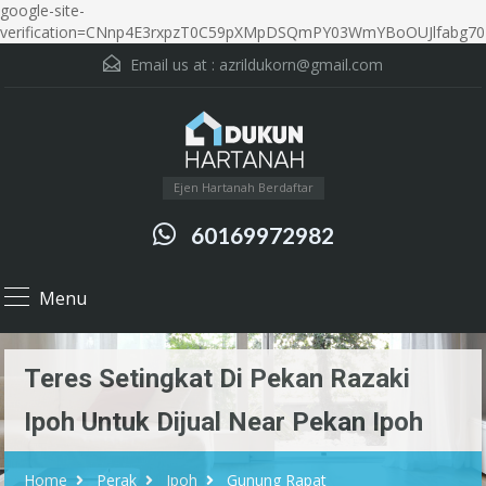
google-site-
verification=CNnp4E3rxpzT0C59pXMpDSQmPY03WmYBoOUJlfabg70
Email us at :
azrildukorn@gmail.com
Ejen Hartanah Berdaftar
60169972982
Menu
Teres Setingkat Di Pekan Razaki
Ipoh Untuk Dijual Near Pekan Ipoh
Home
Perak
Ipoh
Gunung Rapat