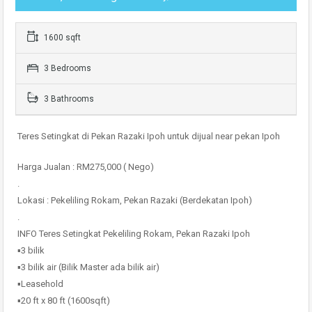
1600 sqft
3 Bedrooms
3 Bathrooms
Teres Setingkat di Pekan Razaki Ipoh untuk dijual near pekan Ipoh
Harga Jualan : RM275,000 ( Nego)
.
Lokasi : Pekeliling Rokam, Pekan Razaki (Berdekatan Ipoh)
.
INFO Teres Setingkat Pekeliling Rokam, Pekan Razaki Ipoh
▪️3 bilik
▪️3 bilik air (Bilik Master ada bilik air)
▪️Leasehold
▪️20 ft x 80 ft (1600sqft)