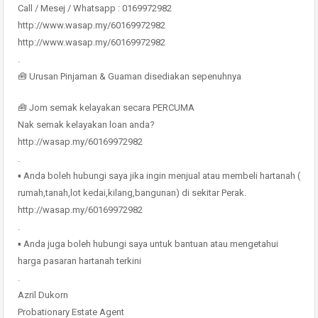
Call / Mesej / Whatsapp : 0169972982
http://www.wasap.my/60169972982
http://www.wasap.my/60169972982
.
🧰 Urusan Pinjaman & Guaman disediakan sepenuhnya
🧰 Jom semak kelayakan secara PERCUMA
Nak semak kelayakan loan anda?
http://wasap.my/60169972982
.
▪ Anda boleh hubungi saya jika ingin menjual atau membeli hartanah (
rumah,tanah,lot kedai,kilang,bangunan) di sekitar Perak.
http://wasap.my/60169972982
.
▪ Anda juga boleh hubungi saya untuk bantuan atau mengetahui
harga pasaran hartanah terkini
.
Azril Dukorn
Probationary Estate Agent