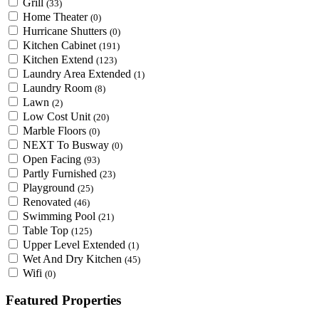
Grill
(33)
Home Theater
(0)
Hurricane Shutters
(0)
Kitchen Cabinet
(191)
Kitchen Extend
(123)
Laundry Area Extended
(1)
Laundry Room
(8)
Lawn
(2)
Low Cost Unit
(20)
Marble Floors
(0)
NEXT To Busway
(0)
Open Facing
(93)
Partly Furnished
(23)
Playground
(25)
Renovated
(46)
Swimming Pool
(21)
Table Top
(125)
Upper Level Extended
(1)
Wet And Dry Kitchen
(45)
Wifi
(0)
Featured Properties