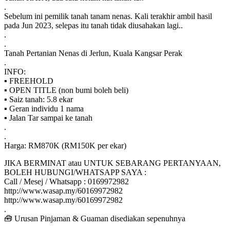
.
Sebelum ini pemilik tanah tanam nenas. Kali terakhir ambil hasil
pada Jun 2023, selepas itu tanah tidak diusahakan lagi..
.
.
Tanah Pertanian Nenas di Jerlun, Kuala Kangsar Perak
.
INFO:
▪️ FREEHOLD
▪️ OPEN TITLE (non bumi boleh beli)
▪️ Saiz tanah: 5.8 ekar
▪️ Geran individu 1 nama
▪️ Jalan Tar sampai ke tanah
.
.
Harga: RM870K (RM150K per ekar)
JIKA BERMINAT atau UNTUK SEBARANG PERTANYAAN,
BOLEH HUBUNGI/WHATSAPP SAYA :
Call / Mesej / Whatsapp : 0169972982
http://www.wasap.my/60169972982
http://www.wasap.my/60169972982
.
🧰 Urusan Pinjaman & Guaman disediakan sepenuhnya