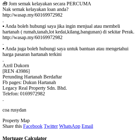
🧰 Jom semak kelayakan secara PERCUMA
Nak semak kelayakan loan anda?
http://wasap.my/60169972982
.
▪ Anda boleh hubungi saya jika ingin menjual atau membeli
hartanah ( rumah,tanah,lot kedai,kilang,bangunan) di sekitar Perak.
http://wasap.my/60169972982
.
▪ Anda juga boleh hubungi saya untuk bantuan atau mengetahui
harga pasaran hartanah terkini
.
Azril Dukorn
[REN 43986]
Perunding Hartanah Berdaftar
Fb pages: Dukun Hartanah
Legacy Real Property Sdn. Bhd.
Telefon: 0169972982
.
coa rusydan
Property Map
Share this
Facebook
Twitter
WhatsApp
Email
Mortgage Calculator