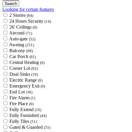
Looking for certain features
2 Stories
(64)
24 Hours Security
(14)
26' Ceilings
(0)
Aircond
(71)
Auto-gate
(52)
Awning
(251)
Balcony
(68)
Car Porch
(61)
Central Heating
(0)
Corner Lot
(92)
Dual Sinks
(19)
Electric Range
(0)
Emergency Exit
(0)
End Lot
(36)
Fire Alarm
(1)
Fire Place
(0)
Fully Extend
(10)
Fully Furnished
(44)
Fully Tiles
(51)
Gated & Guarded
(55)