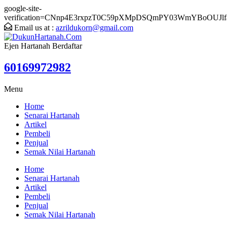
google-site-
verification=CNnp4E3rxpzT0C59pXMpDSQmPY03WmYBoOUJlf
Email us at :
azrildukorn@gmail.com
Ejen Hartanah Berdaftar
60169972982
Menu
Home
Senarai Hartanah
Artikel
Pembeli
Penjual
Semak Nilai Hartanah
Home
Senarai Hartanah
Artikel
Pembeli
Penjual
Semak Nilai Hartanah