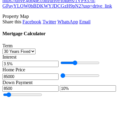
https://drive.google.com/drive/folders/1VPS37n-
GPayYLOW0bBDKWYJDCGzH9pN2?usp=drive_link
Property Map
Share this
Facebook
Twitter
WhatsApp
Email
Mortgage Calculator
Term
Interest
Home Price
Down Payment