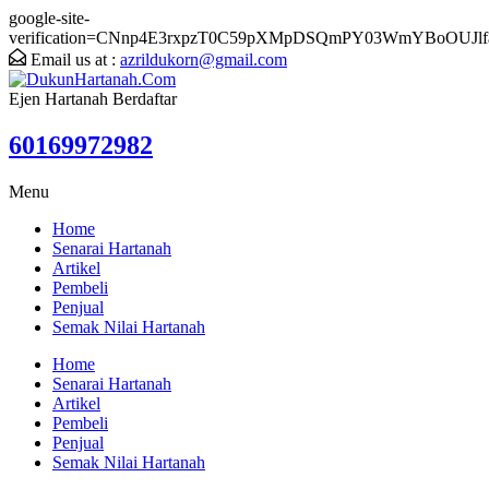
google-site-
verification=CNnp4E3rxpzT0C59pXMpDSQmPY03WmYBoOUJlf
Email us at :
azrildukorn@gmail.com
Ejen Hartanah Berdaftar
60169972982
Menu
Home
Senarai Hartanah
Artikel
Pembeli
Penjual
Semak Nilai Hartanah
Home
Senarai Hartanah
Artikel
Pembeli
Penjual
Semak Nilai Hartanah