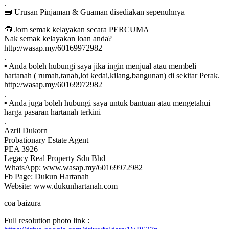
.
🧰 Urusan Pinjaman & Guaman disediakan sepenuhnya
🧰 Jom semak kelayakan secara PERCUMA
Nak semak kelayakan loan anda?
http://wasap.my/60169972982
.
▪ Anda boleh hubungi saya jika ingin menjual atau membeli
hartanah ( rumah,tanah,lot kedai,kilang,bangunan) di sekitar Perak.
http://wasap.my/60169972982
.
▪ Anda juga boleh hubungi saya untuk bantuan atau mengetahui
harga pasaran hartanah terkini
.
Azril Dukorn
Probationary Estate Agent
PEA 3926
Legacy Real Property Sdn Bhd
WhatsApp: www.wasap.my/60169972982
Fb Page: Dukun Hartanah
Website: www.dukunhartanah.com
coa baizura
Full resolution photo link :