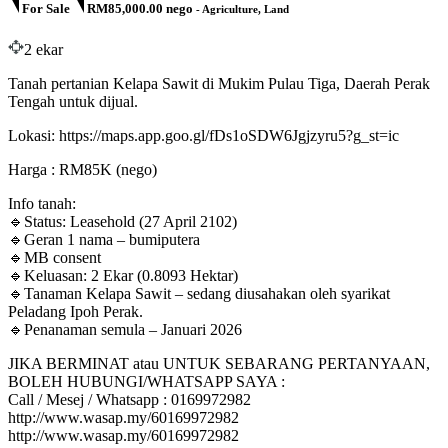
For Sale
RM85,000.00 nego
- Agriculture, Land
2 ekar
Tanah pertanian Kelapa Sawit di Mukim Pulau Tiga, Daerah Perak
Tengah untuk dijual.
Lokasi: https://maps.app.goo.gl/fDs1oSDW6Jgjzyru5?g_st=ic
Harga : RM85K (nego)
Info tanah:
🔹Status: Leasehold (27 April 2102)
🔹Geran 1 nama – bumiputera
🔹MB consent
🔹Keluasan: 2 Ekar (0.8093 Hektar)
🔹Tanaman Kelapa Sawit – sedang diusahakan oleh syarikat
Peladang Ipoh Perak.
🔹Penanaman semula – Januari 2026
JIKA BERMINAT atau UNTUK SEBARANG PERTANYAAN,
BOLEH HUBUNGI/WHATSAPP SAYA :
Call / Mesej / Whatsapp : 0169972982
http://www.wasap.my/60169972982
http://www.wasap.my/60169972982