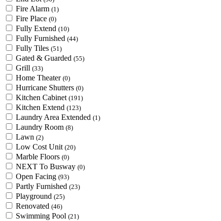
Fire Alarm
(1)
Fire Place
(0)
Fully Extend
(10)
Fully Furnished
(44)
Fully Tiles
(51)
Gated & Guarded
(55)
Grill
(33)
Home Theater
(0)
Hurricane Shutters
(0)
Kitchen Cabinet
(191)
Kitchen Extend
(123)
Laundry Area Extended
(1)
Laundry Room
(8)
Lawn
(2)
Low Cost Unit
(20)
Marble Floors
(0)
NEXT To Busway
(0)
Open Facing
(93)
Partly Furnished
(23)
Playground
(25)
Renovated
(46)
Swimming Pool
(21)