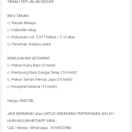
TANAH TEPI JALAN BESAR!
.
INFO TANAH:
👉Rezab Melayu
👉Hakmilik tetap
👉Keluasan Lot: 2.071 hektar / 5.12 ekar
👉Tanaman: Kelapa sawit
.
KEMUDAHAN SETEMPAT:
👉Pekan Kubu Baru (5 minit)
👉Kampung Baru Sungai Terap (10 minit)
👉Pekan Taman Permai Jaya (15 minit)
👉Hospital Selama (15 minit)
.
Harga: RM270K
JIKA BERMINAT atau UNTUK SEBARANG PERTANYAAN, BOLEH
HUBUNGI/WHATSAPP SAYA :
Call / Mesej / Whatsapp : 0169972982