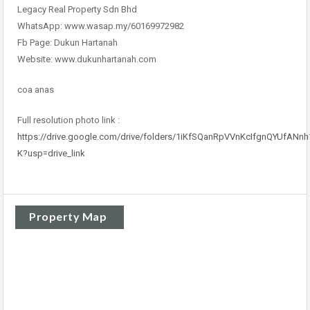
Legacy Real Property Sdn Bhd
WhatsApp: www.wasap.my/60169972982
Fb Page: Dukun Hartanah
Website: www.dukunhartanah.com
coa anas
Full resolution photo link :
https://drive.google.com/drive/folders/1iKfSQanRpVVnKcIfgnQYUfANnh
K?usp=drive_link
Property Map