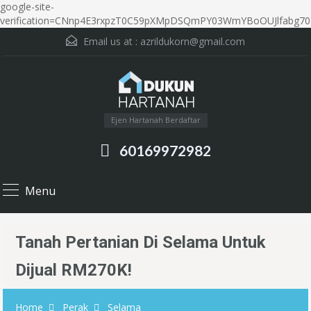
google-site-
verification=CNnp4E3rxpzT0C59pXMpDSQmPY03WmYBoOUJlfabg70
Email us at :
azrildukorn@gmail.com
Ejen Hartanah Berdaftar
60169972982
Menu
Tanah Pertanian Di Selama Untuk
Dijual RM270K!
Home
Perak
Selama