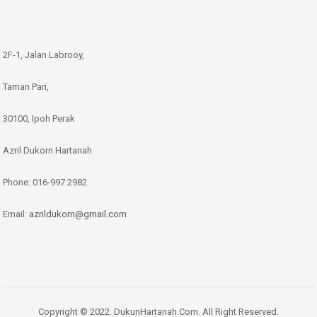
2F-1, Jalan Labrooy,
Taman Pari,
30100, Ipoh Perak
Azril Dukorn Hartanah
Phone:
016-997 2982
Email:
azrildukorn@gmail.com
Copyright © 2022. DukunHartanah.Com. All Right Reserved.