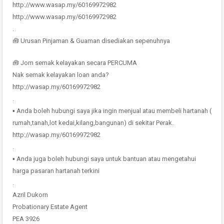
http://www.wasap.my/60169972982
http://www.wasap.my/60169972982
.
🧰 Urusan Pinjaman & Guaman disediakan sepenuhnya
🧰 Jom semak kelayakan secara PERCUMA
Nak semak kelayakan loan anda?
http://wasap.my/60169972982
.
▪ Anda boleh hubungi saya jika ingin menjual atau membeli hartanah (
rumah,tanah,lot kedai,kilang,bangunan) di sekitar Perak.
http://wasap.my/60169972982
.
▪ Anda juga boleh hubungi saya untuk bantuan atau mengetahui
harga pasaran hartanah terkini
.
Azril Dukorn
Probationary Estate Agent
PEA 3926