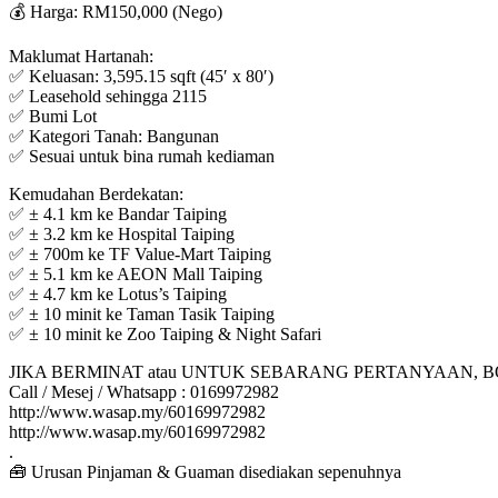
💰 Harga: RM150,000 (Nego)
Maklumat Hartanah:
✅ Keluasan: 3,595.15 sqft (45′ x 80′)
✅ Leasehold sehingga 2115
✅ Bumi Lot
✅ Kategori Tanah: Bangunan
✅ Sesuai untuk bina rumah kediaman
Kemudahan Berdekatan:
✅ ± 4.1 km ke Bandar Taiping
✅ ± 3.2 km ke Hospital Taiping
✅ ± 700m ke TF Value-Mart Taiping
✅ ± 5.1 km ke AEON Mall Taiping
✅ ± 4.7 km ke Lotus’s Taiping
✅ ± 10 minit ke Taman Tasik Taiping
✅ ± 10 minit ke Zoo Taiping & Night Safari
JIKA BERMINAT atau UNTUK SEBARANG PERTANYAAN, 
Call / Mesej / Whatsapp : 0169972982
http://www.wasap.my/60169972982
http://www.wasap.my/60169972982
.
🧰 Urusan Pinjaman & Guaman disediakan sepenuhnya