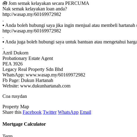
🧰 Jom semak kelayakan secara PERCUMA
Nak semak kelayakan loan anda?
http://wasap.my/60169972982
.
▪ Anda boleh hubungi saya jika ingin menjual atau membeli hartanah (
http://wasap.my/60169972982
.
▪ Anda juga boleh hubungi saya untuk bantuan atau mengetahui harga 
.
Azril Dukorn
Probationary Estate Agent
PEA 3926
Legacy Real Property Sdn Bhd
WhatsApp: www.wasap.my/60169972982
Fb Page: Dukun Hartanah
Website: www.dukunhartanah.com
Coa rusydan
Property Map
Share this
Facebook
Twitter
WhatsApp
Email
Mortgage Calculator
Term