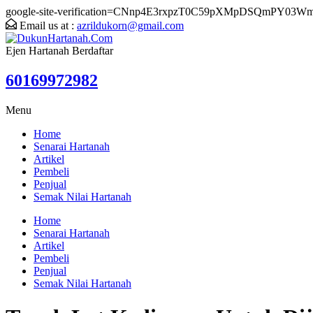
google-site-verification=CNnp4E3rxpzT0C59pXMpDSQmPY03W
Email us at :
azrildukorn@gmail.com
Ejen Hartanah Berdaftar
60169972982
Menu
Home
Senarai Hartanah
Artikel
Pembeli
Penjual
Semak Nilai Hartanah
Home
Senarai Hartanah
Artikel
Pembeli
Penjual
Semak Nilai Hartanah