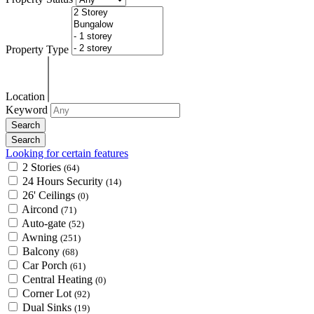
Property Type
Location
Keyword
Looking for certain features
2 Stories
(64)
24 Hours Security
(14)
26' Ceilings
(0)
Aircond
(71)
Auto-gate
(52)
Awning
(251)
Balcony
(68)
Car Porch
(61)
Central Heating
(0)
Corner Lot
(92)
Dual Sinks
(19)