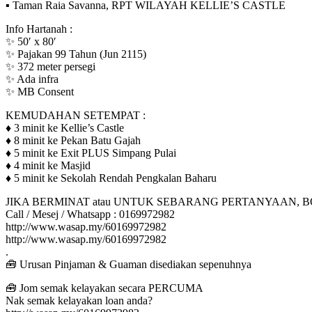
▪️ Taman Raia Savanna, RPT WILAYAH KELLIE’S CASTLE
Info Hartanah :
✨ 50′ x 80′
✨ Pajakan 99 Tahun (Jun 2115)
✨ 372 meter persegi
✨ Ada infra
✨ MB Consent
KEMUDAHAN SETEMPAT :
♦️ 3 minit ke Kellie’s Castle
♦️ 8 minit ke Pekan Batu Gajah
♦️ 5 minit ke Exit PLUS Simpang Pulai
♦️ 4 minit ke Masjid
♦️ 5 minit ke Sekolah Rendah Pengkalan Baharu
JIKA BERMINAT atau UNTUK SEBARANG PERTANYAAN, 
Call / Mesej / Whatsapp : 0169972982
http://www.wasap.my/60169972982
http://www.wasap.my/60169972982
.
🧰 Urusan Pinjaman & Guaman disediakan sepenuhnya
🧰 Jom semak kelayakan secara PERCUMA
Nak semak kelayakan loan anda?