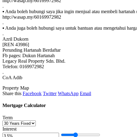
http://wasap.my/60169972982
.
▪️ Anda boleh hubungi saya jika ingin menjual atau membeli hartanah (
http://wasap.my/60169972982
.
▪️ Anda juga boleh hubungi saya untuk bantuan atau mengetahui harga
.
Azril Dukorn
[REN 43986]
Perunding Hartanah Berdaftar
Fb pages: Dukun Hartanah
Legacy Real Property Sdn. Bhd.
Telefon: 0169972982
.
CoA Adib
Property Map
Share this
Facebook
Twitter
WhatsApp
Email
Mortgage Calculator
Term
Interest