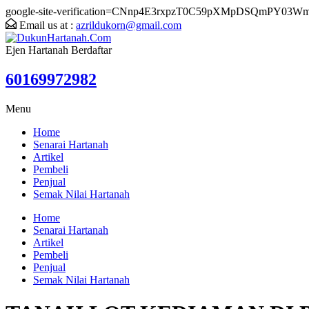
google-site-verification=CNnp4E3rxpzT0C59pXMpDSQmPY03W
Email us at :
azrildukorn@gmail.com
Ejen Hartanah Berdaftar
60169972982
Menu
Home
Senarai Hartanah
Artikel
Pembeli
Penjual
Semak Nilai Hartanah
Home
Senarai Hartanah
Artikel
Pembeli
Penjual
Semak Nilai Hartanah