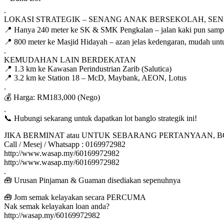
.
LOKASI STRATEGIK – SENANG ANAK BERSEKOLAH, SE
📍 Hanya 240 meter ke SK & SMK Pengkalan – jalan kaki pun sampai
📍 800 meter ke Masjid Hidayah – azan jelas kedengaran, mudah unt
.
KEMUDAHAN LAIN BERDEKATAN
📍 1.3 km ke Kawasan Perindustrian Zarib (Salutica)
📍 3.2 km ke Station 18 – McD, Maybank, AEON, Lotus
.
💰 Harga: RM183,000 (Nego)
.
📞 Hubungi sekarang untuk dapatkan lot banglo strategik ini!
JIKA BERMINAT atau UNTUK SEBARANG PERTANYAAN, 
Call / Mesej / Whatsapp : 0169972982
http://www.wasap.my/60169972982
http://www.wasap.my/60169972982
.
🧰 Urusan Pinjaman & Guaman disediakan sepenuhnya
🧰 Jom semak kelayakan secara PERCUMA
Nak semak kelayakan loan anda?
http://wasap.my/60169972982