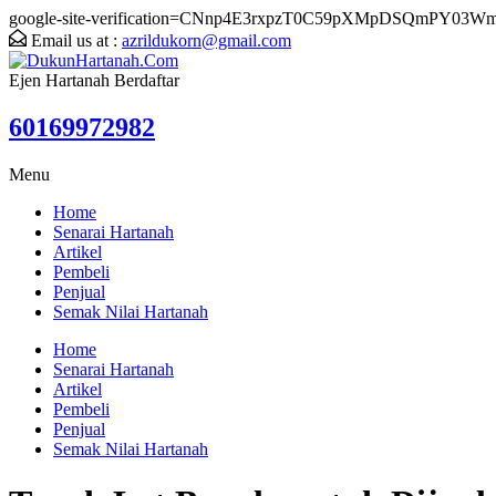
google-site-verification=CNnp4E3rxpzT0C59pXMpDSQmPY03W
Email us at :
azrildukorn@gmail.com
Ejen Hartanah Berdaftar
60169972982
Menu
Home
Senarai Hartanah
Artikel
Pembeli
Penjual
Semak Nilai Hartanah
Home
Senarai Hartanah
Artikel
Pembeli
Penjual
Semak Nilai Hartanah