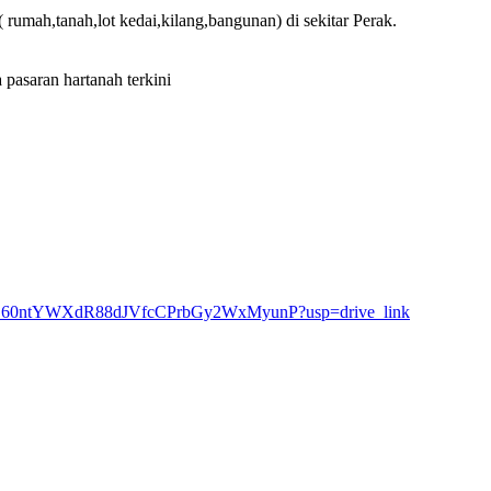
 rumah,tanah,lot kedai,kilang,bangunan) di sekitar Perak.
pasaran hartanah terkini
rs/1VB60ntYWXdR88dJVfcCPrbGy2WxMyunP?usp=drive_link