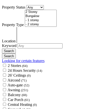
Property Status
Property Type
Location
Keyword
Looking for certain features
2 Stories
(64)
24 Hours Security
(14)
26' Ceilings
(0)
Aircond
(71)
Auto-gate
(52)
Awning
(251)
Balcony
(68)
Car Porch
(61)
Central Heating
(0)