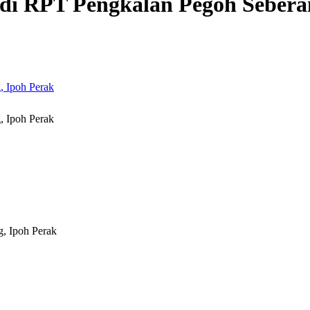
 di RPT Pengkalan Pegoh Sebera
, Ipoh Perak