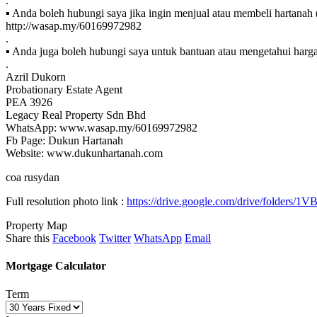
.
▪ Anda boleh hubungi saya jika ingin menjual atau membeli hartanah (
http://wasap.my/60169972982
.
▪ Anda juga boleh hubungi saya untuk bantuan atau mengetahui harga 
.
Azril Dukorn
Probationary Estate Agent
PEA 3926
Legacy Real Property Sdn Bhd
WhatsApp: www.wasap.my/60169972982
Fb Page: Dukun Hartanah
Website: www.dukunhartanah.com
coa rusydan
Full resolution photo link :
https://drive.google.com/drive/folde
Property Map
Share this
Facebook
Twitter
WhatsApp
Email
Mortgage Calculator
Term