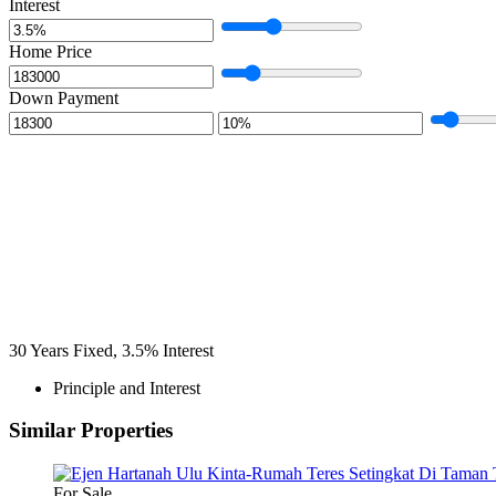
Interest
Home Price
Down Payment
30
Years Fixed,
3.5
%
Interest
Principle and Interest
Similar Properties
For Sale