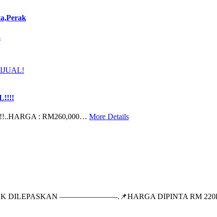
ta,Perak
s
!!!
!..HARGA : RM260,000…
More Details
 DILEPASKAN ———————–.📌HARGA DIPINTA RM 220k