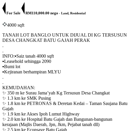
For Sale
RM110,000.00 nego
- Land, Residential
4000 sqft
TANAH LOT BANGLO UNTUK DIJUAL DI KG TERSUSUN
DESA CHANGKAT BATU GAJAH PERAK
.
.
INFO:▪️Saiz tanah 4000 sqft
▪️Leasehold sehingga 2090
▪️Bumi lot
▪️Kejiranan berhampiran MLYU
.
.
KEMUDAHAN:
✨ 350 m ke Surau Jama’yah Kg Tersusun Desa Changkat
✨ 1.3 km ke SMK Pusing
✨ 1.8 km ke PETRONAS & Deretan Kedai – Taman Saujana Batu
Gajah
✨ 1.9 km ke Akses Ipoh Lumut Highway
✨ 2.0 km ke Hospital Batu Gajah dan Bangunan-bangunan
kerajaan (Majlis Daerah, Jpn, Jkm, Pejabat tanah dll)
✨ 2.5 km ke Econsave Batu Gajah