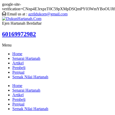
google-site-
verification=CNnp4E3rxpzT0C59pXMpDSQmPY03WmYBoOUJlf
Email us at :
azrildukorn@gmail.com
Ejen Hartanah Berdaftar
60169972982
Menu
Home
Senarai Hartanah
Artikel
Pembeli
Penjual
Semak Nilai Hartanah
Home
Senarai Hartanah
Artikel
Pembeli
Penjual
Semak Nilai Hartanah