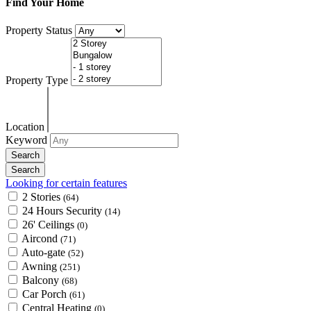
Find Your Home
Property Status
Property Type
Location
Keyword
Looking for certain features
2 Stories
(64)
24 Hours Security
(14)
26' Ceilings
(0)
Aircond
(71)
Auto-gate
(52)
Awning
(251)
Balcony
(68)
Car Porch
(61)
Central Heating
(0)