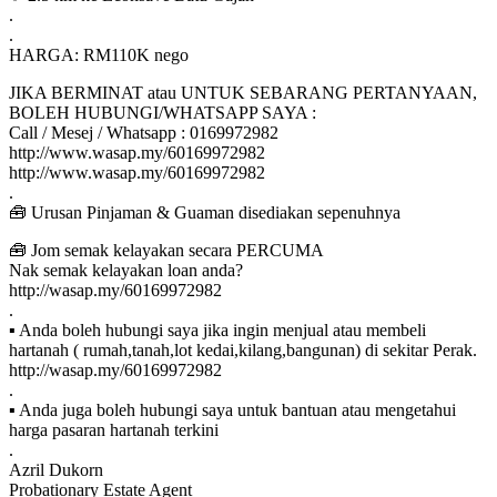
.
.
HARGA: RM110K nego
JIKA BERMINAT atau UNTUK SEBARANG PERTANYAAN,
BOLEH HUBUNGI/WHATSAPP SAYA :
Call / Mesej / Whatsapp : 0169972982
http://www.wasap.my/60169972982
http://www.wasap.my/60169972982
.
🧰 Urusan Pinjaman & Guaman disediakan sepenuhnya
🧰 Jom semak kelayakan secara PERCUMA
Nak semak kelayakan loan anda?
http://wasap.my/60169972982
.
▪ Anda boleh hubungi saya jika ingin menjual atau membeli
hartanah ( rumah,tanah,lot kedai,kilang,bangunan) di sekitar Perak.
http://wasap.my/60169972982
.
▪ Anda juga boleh hubungi saya untuk bantuan atau mengetahui
harga pasaran hartanah terkini
.
Azril Dukorn
Probationary Estate Agent