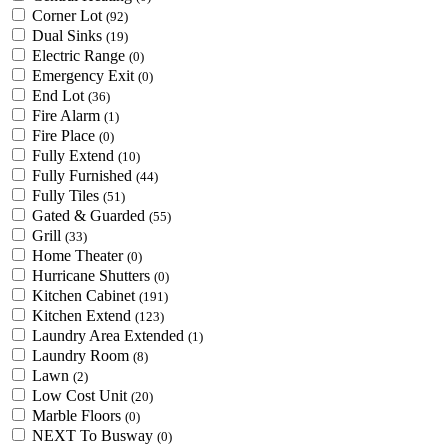
Corner Lot
(92)
Dual Sinks
(19)
Electric Range
(0)
Emergency Exit
(0)
End Lot
(36)
Fire Alarm
(1)
Fire Place
(0)
Fully Extend
(10)
Fully Furnished
(44)
Fully Tiles
(51)
Gated & Guarded
(55)
Grill
(33)
Home Theater
(0)
Hurricane Shutters
(0)
Kitchen Cabinet
(191)
Kitchen Extend
(123)
Laundry Area Extended
(1)
Laundry Room
(8)
Lawn
(2)
Low Cost Unit
(20)
Marble Floors
(0)
NEXT To Busway
(0)