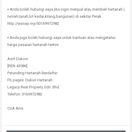
.
▪ Anda boleh hubungi saya jika ingin menjual atau membeli hartanah (
rumah,tanah,lot kedai,kilang,bangunan) di sekitar Perak.
http://wasap.my/60169972982
.
▪ Anda juga boleh hubungi saya untuk bantuan atau mengetahui
harga pasaran hartanah terkini
.
Azril Dukorn
[REN 43986]
Perunding Hartanah Berdaftar
Fb pages: Dukun Hartanah
Legacy Real Property Sdn. Bhd.
Telefon: 0169972982
.
CoA Anis