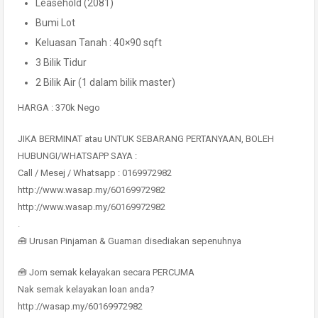
Leasehold (2081)
Bumi Lot
Keluasan Tanah : 40×90 sqft
3 Bilik Tidur
2 Bilik Air (1 dalam bilik master)
HARGA : 370k Nego
JIKA BERMINAT atau UNTUK SEBARANG PERTANYAAN, BOLEH
HUBUNGI/WHATSAPP SAYA :
Call / Mesej / Whatsapp : 0169972982
http://www.wasap.my/60169972982
http://www.wasap.my/60169972982
.
🧰 Urusan Pinjaman & Guaman disediakan sepenuhnya
🧰 Jom semak kelayakan secara PERCUMA
Nak semak kelayakan loan anda?
http://wasap.my/60169972982