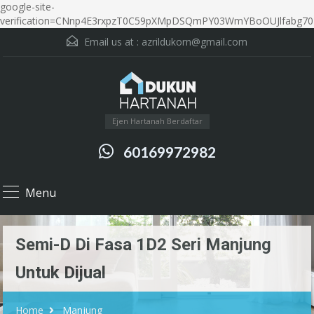
google-site-
verification=CNnp4E3rxpzT0C59pXMpDSQmPY03WmYBoOUJlfabg70
Email us at :
azrildukorn@gmail.com
Ejen Hartanah Berdaftar
60169972982
Menu
Semi-D Di Fasa 1D2 Seri Manjung
Untuk Dijual
Home
Manjung