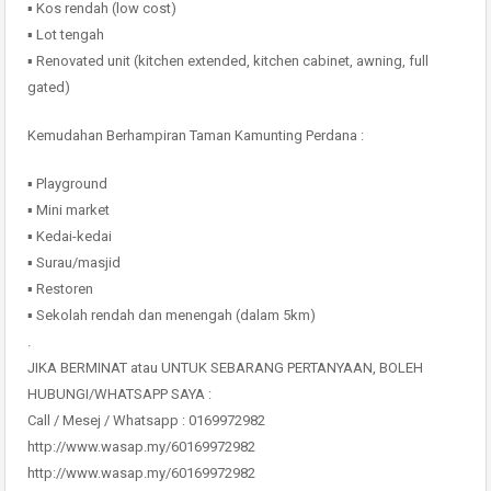
▪️ Kos rendah (low cost)
▪️ Lot tengah
▪️ Renovated unit (kitchen extended, kitchen cabinet, awning, full
gated)
Kemudahan Berhampiran Taman Kamunting Perdana :
▪️ Playground
▪️ Mini market
▪️ Kedai-kedai
▪️ Surau/masjid
▪️ Restoren
▪️ Sekolah rendah dan menengah (dalam 5km)
.
JIKA BERMINAT atau UNTUK SEBARANG PERTANYAAN, BOLEH
HUBUNGI/WHATSAPP SAYA :
Call / Mesej / Whatsapp : 0169972982
http://www.wasap.my/60169972982
http://www.wasap.my/60169972982