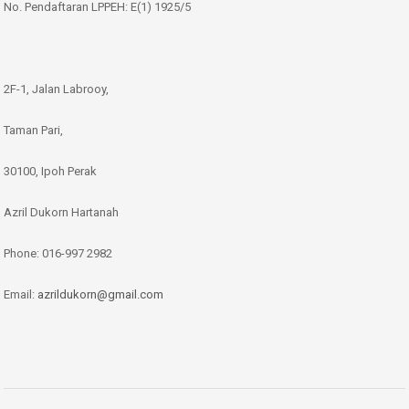
No. Pendaftaran LPPEH: E(1) 1925/5
2F-1, Jalan Labrooy,
Taman Pari,
30100, Ipoh Perak
Azril Dukorn Hartanah
Phone:
016-997 2982
Email:
azrildukorn@gmail.com