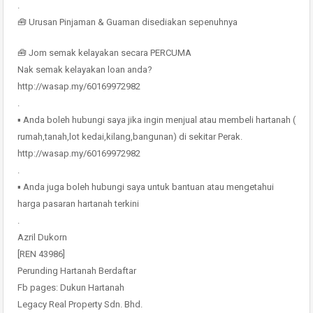
.
🧰 Urusan Pinjaman & Guaman disediakan sepenuhnya
🧰 Jom semak kelayakan secara PERCUMA
Nak semak kelayakan loan anda?
http://wasap.my/60169972982
.
▪ Anda boleh hubungi saya jika ingin menjual atau membeli hartanah (
rumah,tanah,lot kedai,kilang,bangunan) di sekitar Perak.
http://wasap.my/60169972982
.
▪ Anda juga boleh hubungi saya untuk bantuan atau mengetahui
harga pasaran hartanah terkini
.
Azril Dukorn
[REN 43986]
Perunding Hartanah Berdaftar
Fb pages: Dukun Hartanah
Legacy Real Property Sdn. Bhd.