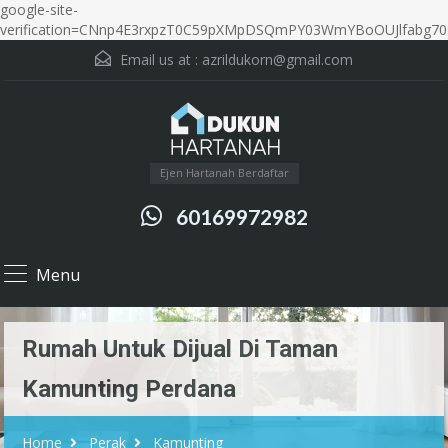
google-site-
verification=CNnp4E3rxpzT0C59pXMpDSQmPY03WmYBoOUJlfabg70
Email us at :
azrildukorn@gmail.com
Ejen Hartanah Berdaftar
60169972982
Menu
Rumah Untuk Dijual Di Taman
Kamunting Perdana
Home
Perak
Kamunting