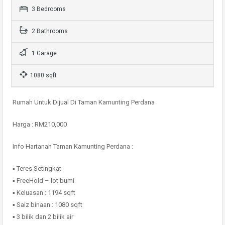
3 Bedrooms
2 Bathrooms
1 Garage
1080 sqft
Rumah Untuk Dijual Di Taman Kamunting Perdana
Harga : RM210,000
Info Hartanah Taman Kamunting Perdana :
▪️ Teres Setingkat
▪️ FreeHold – lot bumi
▪️ Keluasan : 1194 sqft
▪️ Saiz binaan : 1080 sqft
▪️ 3 bilik dan 2 bilik air