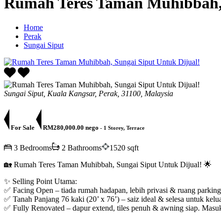
Rumah Teres Taman Muhibbah, 
Home
Perak
Sungai Siput
Sungai Siput, Kuala Kangsar, Perak, 31100, Malaysia
For Sale
RM280,000.00 nego
- 1 Storey, Terrace
3 Bedrooms
2 Bathrooms
1520 sqft
🏡 Rumah Teres Taman Muhibbah, Sungai Siput Untuk Dijual! 🌟
✨ Selling Point Utama:
✅ Facing Open – tiada rumah hadapan, lebih privasi & ruang parking
✅ Tanah Panjang 76 kaki (20’ x 76’) – saiz ideal & selesa untuk kelu
✅ Fully Renovated – dapur extend, tiles penuh & awning siap. Masuk 