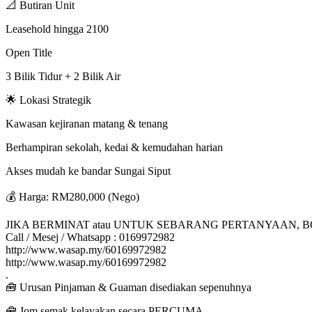
📐 Butiran Unit
Leasehold hingga 2100
Open Title
3 Bilik Tidur + 2 Bilik Air
🌟 Lokasi Strategik
Kawasan kejiranan matang & tenang
Berhampiran sekolah, kedai & kemudahan harian
Akses mudah ke bandar Sungai Siput
💰 Harga: RM280,000 (Nego)
JIKA BERMINAT atau UNTUK SEBARANG PERTANYAAN, 
Call / Mesej / Whatsapp : 0169972982
http://www.wasap.my/60169972982
http://www.wasap.my/60169972982
.
🧰 Urusan Pinjaman & Guaman disediakan sepenuhnya
🧰 Jom semak kelayakan secara PERCUMA