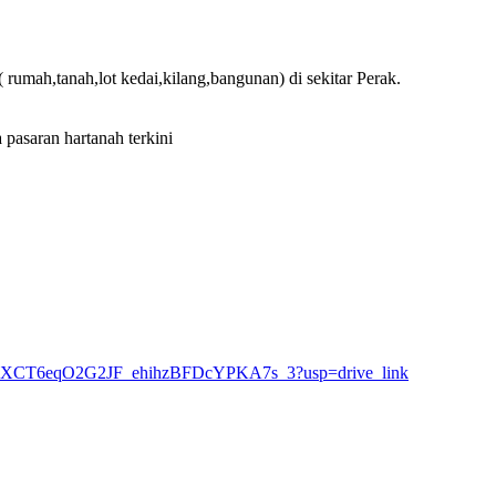
 rumah,tanah,lot kedai,kilang,bangunan) di sekitar Perak.
pasaran hartanah terkini
rs/1oMXCT6eqO2G2JF_ehihzBFDcYPKA7s_3?usp=drive_link