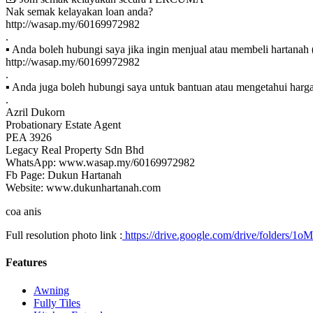
Nak semak kelayakan loan anda?
http://wasap.my/60169972982
.
▪ Anda boleh hubungi saya jika ingin menjual atau membeli hartanah (
http://wasap.my/60169972982
.
▪ Anda juga boleh hubungi saya untuk bantuan atau mengetahui harga 
.
Azril Dukorn
Probationary Estate Agent
PEA 3926
Legacy Real Property Sdn Bhd
WhatsApp: www.wasap.my/60169972982
Fb Page: Dukun Hartanah
Website: www.dukunhartanah.com
coa anis
Full resolution photo link :
https://drive.google.com/drive/folde
Features
Awning
Fully Tiles