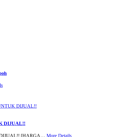
Ipoh
ls
 DIJUAL!!
DIJUAL!! [HARGA…
More Details