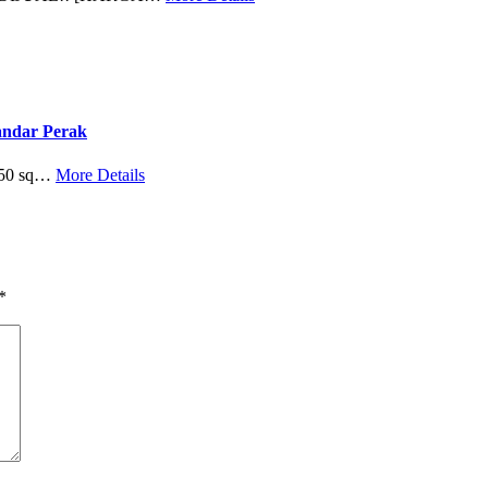
andar Perak
050 sq…
More Details
*