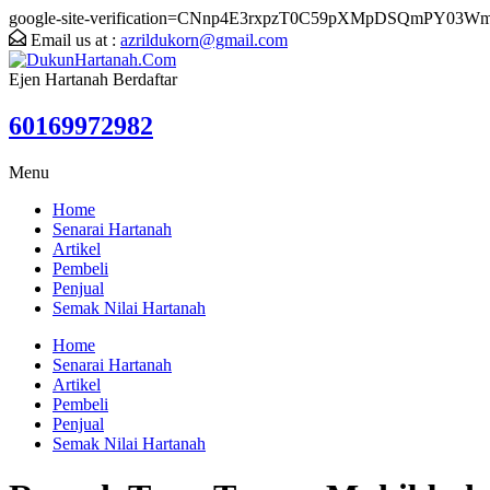
google-site-verification=CNnp4E3rxpzT0C59pXMpDSQmPY03W
Email us at :
azrildukorn@gmail.com
Ejen Hartanah Berdaftar
60169972982
Menu
Home
Senarai Hartanah
Artikel
Pembeli
Penjual
Semak Nilai Hartanah
Home
Senarai Hartanah
Artikel
Pembeli
Penjual
Semak Nilai Hartanah