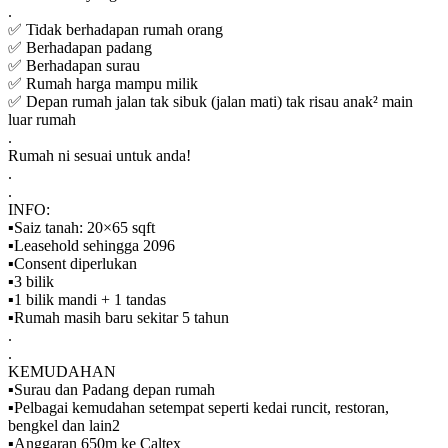
.
✅ Tidak berhadapan rumah orang
✅ Berhadapan padang
✅ Berhadapan surau
✅ Rumah harga mampu milik
✅ Depan rumah jalan tak sibuk (jalan mati) tak risau anak² main
luar rumah
.
Rumah ni sesuai untuk anda!
.
.
INFO:
▪️Saiz tanah: 20×65 sqft
▪️Leasehold sehingga 2096
▪️Consent diperlukan
▪️3 bilik
▪️1 bilik mandi + 1 tandas
▪️Rumah masih baru sekitar 5 tahun
.
.
KEMUDAHAN
▪️Surau dan Padang depan rumah
▪️Pelbagai kemudahan setempat seperti kedai runcit, restoran,
bengkel dan lain2
▪️Anggaran 650m ke Caltex