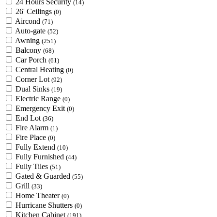
24 Hours Security
(14)
26' Ceilings
(0)
Aircond
(71)
Auto-gate
(52)
Awning
(251)
Balcony
(68)
Car Porch
(61)
Central Heating
(0)
Corner Lot
(92)
Dual Sinks
(19)
Electric Range
(0)
Emergency Exit
(0)
End Lot
(36)
Fire Alarm
(1)
Fire Place
(0)
Fully Extend
(10)
Fully Furnished
(44)
Fully Tiles
(51)
Gated & Guarded
(55)
Grill
(33)
Home Theater
(0)
Hurricane Shutters
(0)
Kitchen Cabinet
(191)