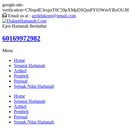
google-site-
verification=CNnp4E3rxpzT0C59pXMpDSQmPY03WmYBoOUJlf
Email us at :
azrildukorn@gmail.com
Ejen Hartanah Berdaftar
60169972982
Menu
Home
Senarai Hartanah
Artikel
Pembeli
Penjual
Semak Nilai Hartanah
Home
Senarai Hartanah
Artikel
Pembeli
Penjual
Semak Nilai Hartanah