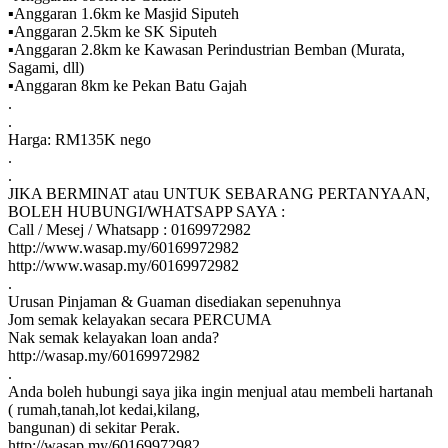
▪️Anggaran 1.6km ke Masjid Siputeh
▪️Anggaran 2.5km ke SK Siputeh
▪️Anggaran 2.8km ke Kawasan Perindustrian Bemban (Murata,
Sagami, dll)
▪️Anggaran 8km ke Pekan Batu Gajah
.
.
Harga: RM135K nego
.
.
JIKA BERMINAT atau UNTUK SEBARANG PERTANYAAN,
BOLEH HUBUNGI/WHATSAPP SAYA :
Call / Mesej / Whatsapp : 0169972982
http://www.wasap.my/60169972982
http://www.wasap.my/60169972982
.
Urusan Pinjaman & Guaman disediakan sepenuhnya
Jom semak kelayakan secara PERCUMA
Nak semak kelayakan loan anda?
http://wasap.my/60169972982
.
Anda boleh hubungi saya jika ingin menjual atau membeli hartanah
( rumah,tanah,lot kedai,kilang,
bangunan) di sekitar Perak.
http://wasap.my/60169972982