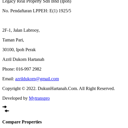
Legacy Real Property Sdn Bhd (Ipoh)
No. Pendaftaran LPPEH: E(1) 1925/5
2F-1, Jalan Labrooy,
Taman Pari,
30100, Ipoh Perak
Azril Dukorn Hartanah
Phone:
016-997 2982
Email:
azrildukorn@gmail.com
Copyright © 2022. DukunHartanah.Com. All Right Reserved.
Developed by
Mytranspro
Compare Properties