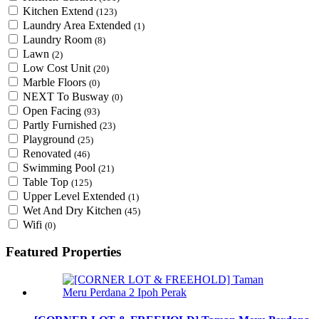
Kitchen Extend
(123)
Laundry Area Extended
(1)
Laundry Room
(8)
Lawn
(2)
Low Cost Unit
(20)
Marble Floors
(0)
NEXT To Busway
(0)
Open Facing
(93)
Partly Furnished
(23)
Playground
(25)
Renovated
(46)
Swimming Pool
(21)
Table Top
(125)
Upper Level Extended
(1)
Wet And Dry Kitchen
(45)
Wifi
(0)
Featured Properties