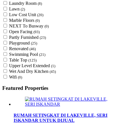
Laundry Room
(8)
Lawn
(2)
Low Cost Unit
(20)
Marble Floors
(0)
NEXT To Busway
(0)
Open Facing
(93)
Partly Furnished
(23)
Playground
(25)
Renovated
(46)
Swimming Pool
(21)
Table Top
(125)
Upper Level Extended
(1)
Wet And Dry Kitchen
(45)
Wifi
(0)
Featured Properties
RUMAH SETINGKAT DI LAKEVILLE, SERI
ISKANDAR UNTUK DIJUAL