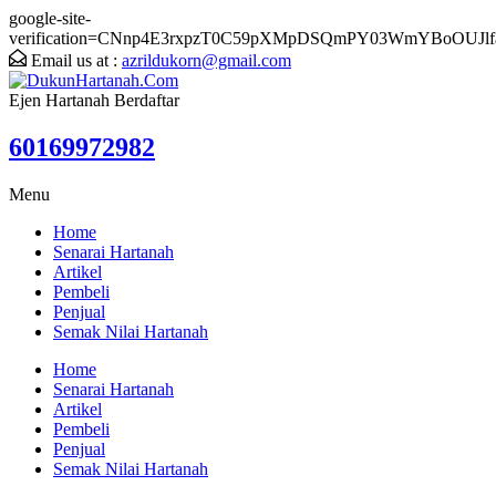
google-site-
verification=CNnp4E3rxpzT0C59pXMpDSQmPY03WmYBoOUJlf
Email us at :
azrildukorn@gmail.com
Ejen Hartanah Berdaftar
60169972982
Menu
Home
Senarai Hartanah
Artikel
Pembeli
Penjual
Semak Nilai Hartanah
Home
Senarai Hartanah
Artikel
Pembeli
Penjual
Semak Nilai Hartanah