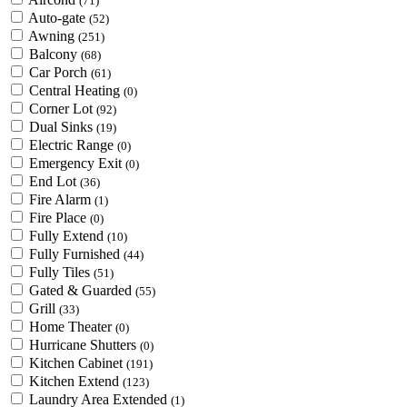
(71)
Auto-gate
(52)
Awning
(251)
Balcony
(68)
Car Porch
(61)
Central Heating
(0)
Corner Lot
(92)
Dual Sinks
(19)
Electric Range
(0)
Emergency Exit
(0)
End Lot
(36)
Fire Alarm
(1)
Fire Place
(0)
Fully Extend
(10)
Fully Furnished
(44)
Fully Tiles
(51)
Gated & Guarded
(55)
Grill
(33)
Home Theater
(0)
Hurricane Shutters
(0)
Kitchen Cabinet
(191)
Kitchen Extend
(123)
Laundry Area Extended
(1)