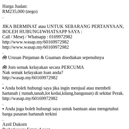
Harga Jualan:
RM235,000 (nego)
.
JIKA BERMINAT atau UNTUK SEBARANG PERTANYAAN,
BOLEH HUBUNGI/WHATSAPP SAYA :
Call / Mesej / Whatsapp : 0169972982
http://www.wasap.my/60169972982
http://www.wasap.my/60169972982
.
🧰 Urusan Pinjaman & Guaman disediakan sepenuhnya
🧰 Jom semak kelayakan secara PERCUMA
Nak semak kelayakan loan anda?
http://wasap.my/60169972982
.
▪ Anda boleh hubungi saya jika ingin menjual atau membeli
hartanah ( rumah,tanah,lot kedai,kilang,bangunan) di sekitar Perak.
http://wasap.my/60169972982
.
▪ Anda juga boleh hubungi saya untuk bantuan atau mengetahui
harga pasaran hartanah terkini
.
Azril Dukorn