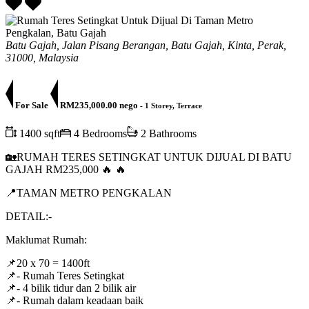
Batu Gajah, Jalan Pisang Berangan, Batu Gajah, Kinta, Perak,
31000, Malaysia
For Sale
RM235,000.00 nego
- 1 Storey, Terrace
1400 sqft
4 Bedrooms
2 Bathrooms
🏡RUMAH TERES SETINGKAT UNTUK DIJUAL DI BATU
GAJAH RM235,000 🔥 🔥
📍TAMAN METRO PENGKALAN
DETAIL:-
Maklumat Rumah:
📌20 x 70 = 1400ft
📌- Rumah Teres Setingkat
📌- 4 bilik tidur dan 2 bilik air
📌- Rumah dalam keadaan baik