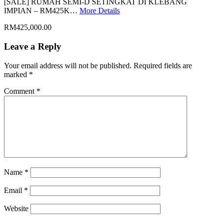
[SALE] RUMAH SEMI-D SETINGKAT DI KLEBANG
IMPIAN – RM425K…
More Details
RM425,000.00
Leave a Reply
Your email address will not be published.
Required fields are
marked
*
Comment
*
Name
*
Email
*
Website