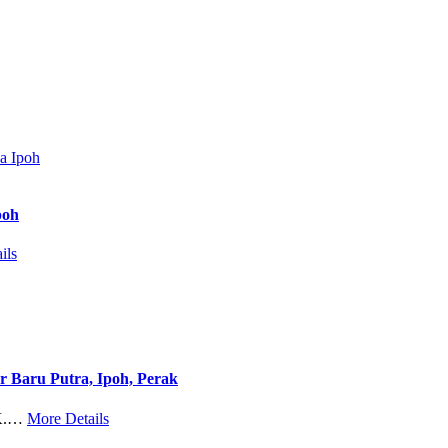
poh
ils
r Baru Putra, Ipoh, Perak
K.…
More Details