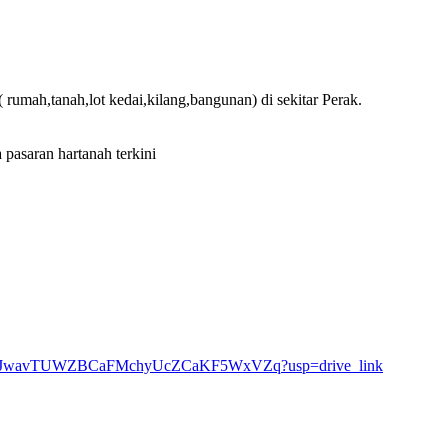
 rumah,tanah,lot kedai,kilang,bangunan) di sekitar Perak.
pasaran hartanah terkini
rs/1RqiJwavTUWZBCaFMchyUcZCaKF5WxVZq?usp=drive_link