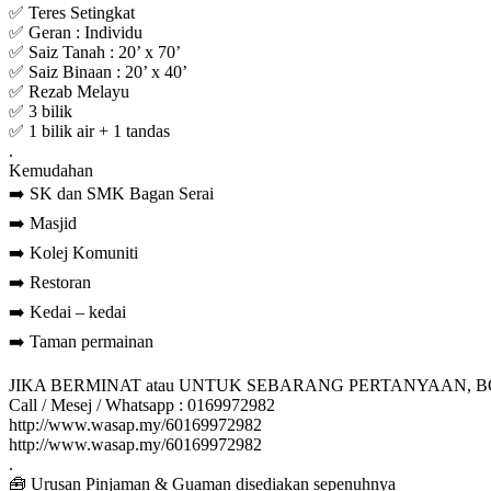
✅ Teres Setingkat
✅ Geran : Individu
✅ Saiz Tanah : 20’ x 70’
✅ Saiz Binaan : 20’ x 40’
✅ Rezab Melayu
✅ 3 bilik
✅ 1 bilik air + 1 tandas
.
Kemudahan
➡️ SK dan SMK Bagan Serai
➡️ Masjid
➡️ Kolej Komuniti
➡️ Restoran
➡️ Kedai – kedai
➡️ Taman permainan
JIKA BERMINAT atau UNTUK SEBARANG PERTANYAAN, 
Call / Mesej / Whatsapp : 0169972982
http://www.wasap.my/60169972982
http://www.wasap.my/60169972982
.
🧰 Urusan Pinjaman & Guaman disediakan sepenuhnya