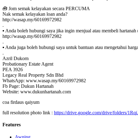
🧰 Jom semak kelayakan secara PERCUMA
Nak semak kelayakan loan anda?
http://wasap.my/60169972982
.
▪ Anda boleh hubungi saya jika ingin menjual atau membeli hartanah (
http://wasap.my/60169972982
.
▪ Anda juga boleh hubungi saya untuk bantuan atau mengetahui harga 
.
Azril Dukorn
Probationary Estate Agent
PEA 3926
Legacy Real Property Sdn Bhd
WhatsApp: www.wasap.my/60169972982
Fb Page: Dukun Hartanah
Website: www.dukunhartanah.com
coa firdaus qaiyum
full resolution photo link :
https://drive.google.com/drive/folde
Features
Awning