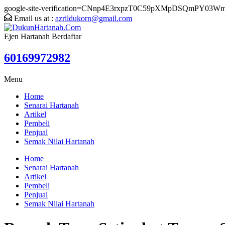
google-site-verification=CNnp4E3rxpzT0C59pXMpDSQmPY03W
Email us at :
azrildukorn@gmail.com
Ejen Hartanah Berdaftar
60169972982
Menu
Home
Senarai Hartanah
Artikel
Pembeli
Penjual
Semak Nilai Hartanah
Home
Senarai Hartanah
Artikel
Pembeli
Penjual
Semak Nilai Hartanah