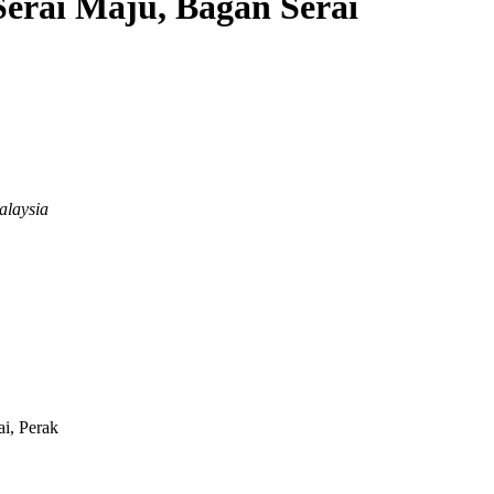
erai Maju, Bagan Serai
alaysia
i, Perak