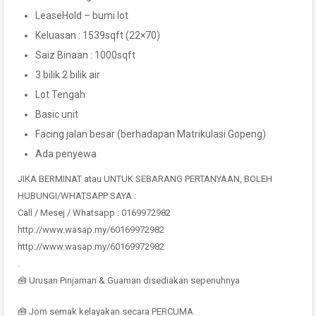
LeaseHold – bumi lot
Keluasan : 1539sqft (22×70)
Saiz Binaan : 1000sqft
3 bilik 2 bilik air
Lot Tengah
Basic unit
Facing jalan besar (berhadapan Matrikulasi Gopeng)
Ada penyewa
JIKA BERMINAT atau UNTUK SEBARANG PERTANYAAN, BOLEH
HUBUNGI/WHATSAPP SAYA :
Call / Mesej / Whatsapp : 0169972982
http://www.wasap.my/60169972982
http://www.wasap.my/60169972982
.
🧰 Urusan Pinjaman & Guaman disediakan sepenuhnya
🧰 Jom semak kelayakan secara PERCUMA