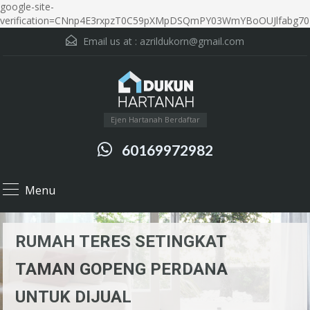
google-site-
verification=CNnp4E3rxpzT0C59pXMpDSQmPY03WmYBoOUJlfabg70
Email us at :
azrildukorn@gmail.com
Ejen Hartanah Berdaftar
60169972982
Menu
RUMAH TERES SETINGKAT
TAMAN GOPENG PERDANA
UNTUK DIJUAL