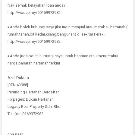
Nak semak kelayakan loan anda?
http://wasap.my/60169972982
.
▪ Anda boleh hubungi saya jika ingin menjual atau membeli hartanah (
rumah,tanah,lot kedai,kilang,bangunan) di sekitar Perak.
http://wasap.my/60169972982
.
▪ Anda juga boleh hubungi saya untuk bantuan atau mengetahui
harga pasaran hartanah terkini
.
Azril Dukorn
[REN 43986]
Perunding Hartanah Berdaftar
Fb pages: Dukun Hartanah
Legacy Real Property Sdn. Bhd.
Telefon: 0169972982
.
coa nash