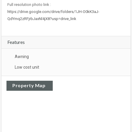
Full resolution photo link :
https://drive.google.com/drive/folders/1JH-O0kK3aJ-
QdYmq2zRFjrbJaxNl4jX8?usp=drive_link
Features
Awning
Low cost unit
Property Map