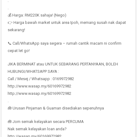
.
.
💰 Harga: RM220K sahaja! (Nego)
👉 Harga bawah market untuk area Ipoh, memang susah nak dapat
sekarang!
📞 Call/WhatsApp saya segera – rumah cantik macam ni confirm
cepat let go!
JIKA BERMINAT atau UNTUK SEBARANG PERTANYAAN, BOLEH
HUBUNGI/WHATSAPP SAYA :
Call / Mesej / Whatsapp : 0169972982
http://www.wasap.my/60169972982
http://www.wasap.my/60169972982
.
🧰 Urusan Pinjaman & Guaman disediakan sepenuhnya
🧰 Jom semak kelayakan secara PERCUMA
Nak semak kelayakan loan anda?
http://wasap.my/60169972982