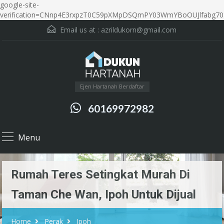
google-site-
verification=CNnp4E3rxpzT0C59pXMpDSQmPY03WmYBoOUJlfabg70
Email us at :
azrildukorn@gmail.com
Ejen Hartanah Berdaftar
60169972982
Menu
Rumah Teres Setingkat Murah Di
Taman Che Wan, Ipoh Untuk Dijual
Home
Perak
Ipoh