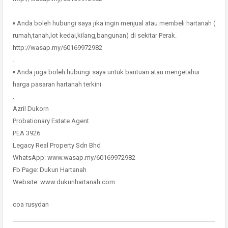
.
▪ Anda boleh hubungi saya jika ingin menjual atau membeli hartanah (
rumah,tanah,lot kedai,kilang,bangunan) di sekitar Perak.
http://wasap.my/60169972982
.
▪ Anda juga boleh hubungi saya untuk bantuan atau mengetahui
harga pasaran hartanah terkini
.
Azril Dukorn
Probationary Estate Agent
PEA 3926
Legacy Real Property Sdn Bhd
WhatsApp: www.wasap.my/60169972982
Fb Page: Dukun Hartanah
Website: www.dukunhartanah.com
coa rusydan