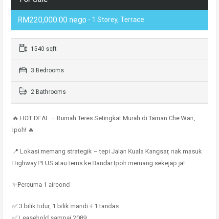
RM220,000.00 nego
- 1 Storey, Terrace
1540 sqft
3 Bedrooms
2 Bathrooms
🔥 HOT DEAL – Rumah Teres Setingkat Murah di Taman Che Wan,
Ipoh! 🔥
📍 Lokasi memang strategik – tepi Jalan Kuala Kangsar, nak masuk
Highway PLUS atau terus ke Bandar Ipoh memang sekejap ja!
✨Percuma 1 aircond
✅ 3 bilik tidur, 1 bilik mandi + 1 tandas
✅ Leasehold sampai 2089