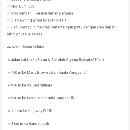
✅ Non Bumi Lot
✅ Kos Rendah – sesuai rumah pertama
✅ Siap awning (jimat kos renovasi)
✅ Lagi best 👉 rumah tak bertentangan pintu dengan jiran depan,
lebih privasi & selesa!
🚗 Kemudahan Sekitar:
🔹Jalan kaki je ke Surau & Sekolah Agama Rakyat (210 m)
🔹750 m ke Marry Brown Jalan Kuala Kangsar 🍗
🔹950 m ke SK Seri Mutiara
🔹950 m ke McD Jalan Kuala Kangsar 🍔
🔹1.1 km ke Highway PLUS
🔹4 km je ke Bandar Ipoh