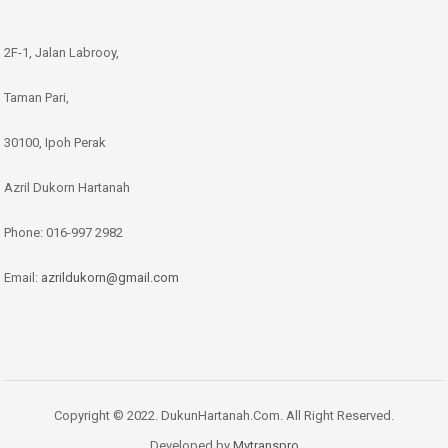
2F-1, Jalan Labrooy,
Taman Pari,
30100, Ipoh Perak
Azril Dukorn Hartanah
Phone:
016-997 2982
Email:
azrildukorn@gmail.com
Copyright © 2022. DukunHartanah.Com. All Right Reserved.
Developed by
Mytranspro