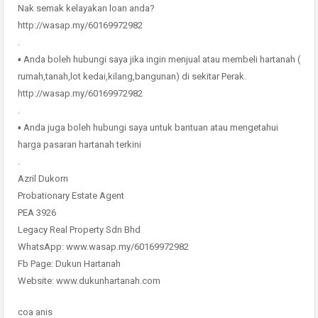
Nak semak kelayakan loan anda?
http://wasap.my/60169972982
.
▪ Anda boleh hubungi saya jika ingin menjual atau membeli hartanah (
rumah,tanah,lot kedai,kilang,bangunan) di sekitar Perak.
http://wasap.my/60169972982
.
▪ Anda juga boleh hubungi saya untuk bantuan atau mengetahui
harga pasaran hartanah terkini
.
Azril Dukorn
Probationary Estate Agent
PEA 3926
Legacy Real Property Sdn Bhd
WhatsApp: www.wasap.my/60169972982
Fb Page: Dukun Hartanah
Website: www.dukunhartanah.com
coa anis