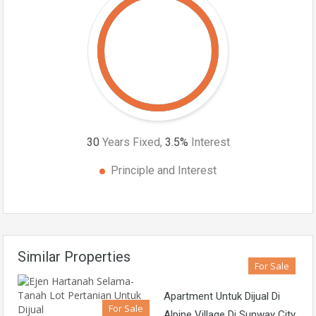
30
Years Fixed,
3.5
%
Interest
Principle and Interest
Similar Properties
For Sale
Apartment Untuk Dijual Di
For Sale
Alpine Village Di Sunway City