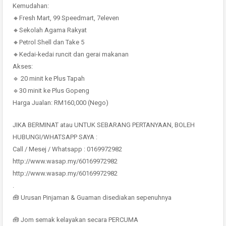
Kemudahan:
🔸Fresh Mart, 99 Speedmart, 7eleven
🔸Sekolah Agama Rakyat
🔸Petrol Shell dan Take 5
🔸Kedai-kedai runcit dan gerai makanan
Akses:
🔹 20 minit ke Plus Tapah
🔹30 minit ke Plus Gopeng
Harga Jualan: RM160,000 (Nego)
JIKA BERMINAT atau UNTUK SEBARANG PERTANYAAN, BOLEH
HUBUNGI/WHATSAPP SAYA :
Call / Mesej / Whatsapp : 0169972982
http://www.wasap.my/60169972982
http://www.wasap.my/60169972982
.
🧰 Urusan Pinjaman & Guaman disediakan sepenuhnya
🧰 Jom semak kelayakan secara PERCUMA