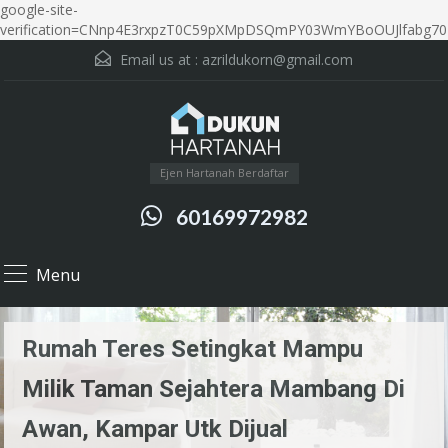
google-site-
verification=CNnp4E3rxpzT0C59pXMpDSQmPY03WmYBoOUJlfabg70
Email us at :
azrildukorn@gmail.com
Ejen Hartanah Berdaftar
60169972982
Menu
Rumah Teres Setingkat Mampu
Milik Taman Sejahtera Mambang Di
Awan, Kampar Utk Dijual