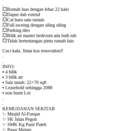
.
💥Rumah luas dengan lebar 22 kaki
💥Dapur dah extend
💥Cat baru satu rumah
💥Full awning dengan siling siling
💥Parking tiles
💥Bilik air master bedroom ada bath tub
💥Tidak bertentangan pintu rumah lain
Cuci kaki. Jimat kos renovation‼️
.
.
INFO:
▪️ 4 bilik
▪️ 3 bilik air
▪️ Saiz tanah: 22×70 sqft
▪️ Leasehold sehingga 2088
▪️ non bumi Lot
.
.
KEMUDAHAN SEKITAR
✨ Masjid Al-Furqan
✨ SK Jalan Pegoh
✨ SMK Kg Pasir Puteh
✨ Pasar Malam