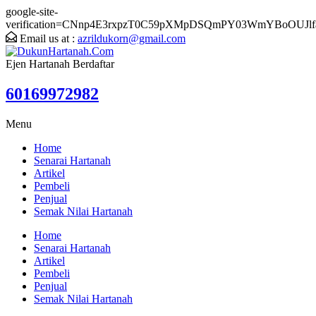
google-site-
verification=CNnp4E3rxpzT0C59pXMpDSQmPY03WmYBoOUJlf
Email us at :
azrildukorn@gmail.com
Ejen Hartanah Berdaftar
60169972982
Menu
Home
Senarai Hartanah
Artikel
Pembeli
Penjual
Semak Nilai Hartanah
Home
Senarai Hartanah
Artikel
Pembeli
Penjual
Semak Nilai Hartanah