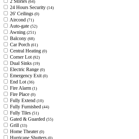
2 Stories
(64)
24 Hours Security
(14)
26' Ceilings
(0)
Aircond
(71)
Auto-gate
(52)
Awning
(251)
Balcony
(68)
Car Porch
(61)
Central Heating
(0)
Corner Lot
(92)
Dual Sinks
(19)
Electric Range
(0)
Emergency Exit
(0)
End Lot
(36)
Fire Alarm
(1)
Fire Place
(0)
Fully Extend
(10)
Fully Furnished
(44)
Fully Tiles
(51)
Gated & Guarded
(55)
Grill
(33)
Home Theater
(0)
Hurricane Shutters
(0)