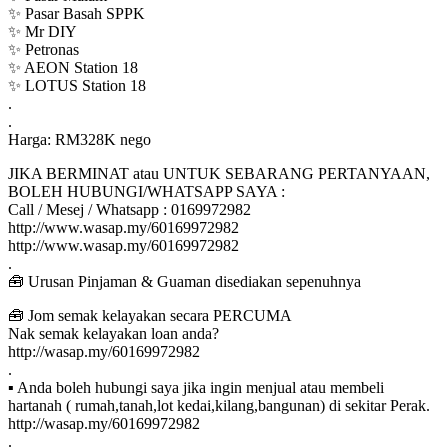
✨ Pasar Basah SPPK
✨ Mr DIY
✨ Petronas
✨ AEON Station 18
✨ LOTUS Station 18
.
.
Harga: RM328K nego
JIKA BERMINAT atau UNTUK SEBARANG PERTANYAAN,
BOLEH HUBUNGI/WHATSAPP SAYA :
Call / Mesej / Whatsapp : 0169972982
http://www.wasap.my/60169972982
http://www.wasap.my/60169972982
.
🧰 Urusan Pinjaman & Guaman disediakan sepenuhnya
🧰 Jom semak kelayakan secara PERCUMA
Nak semak kelayakan loan anda?
http://wasap.my/60169972982
.
▪ Anda boleh hubungi saya jika ingin menjual atau membeli
hartanah ( rumah,tanah,lot kedai,kilang,bangunan) di sekitar Perak.
http://wasap.my/60169972982
.