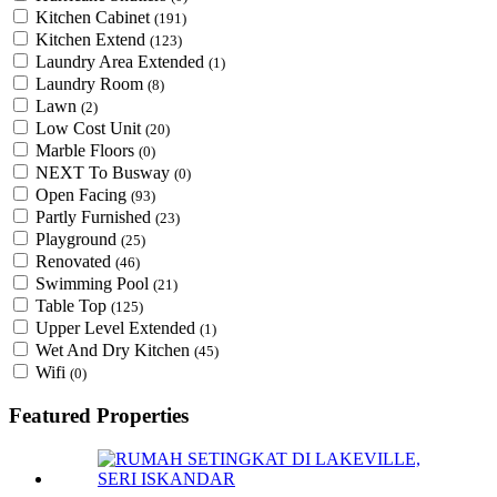
Kitchen Cabinet
(191)
Kitchen Extend
(123)
Laundry Area Extended
(1)
Laundry Room
(8)
Lawn
(2)
Low Cost Unit
(20)
Marble Floors
(0)
NEXT To Busway
(0)
Open Facing
(93)
Partly Furnished
(23)
Playground
(25)
Renovated
(46)
Swimming Pool
(21)
Table Top
(125)
Upper Level Extended
(1)
Wet And Dry Kitchen
(45)
Wifi
(0)
Featured Properties