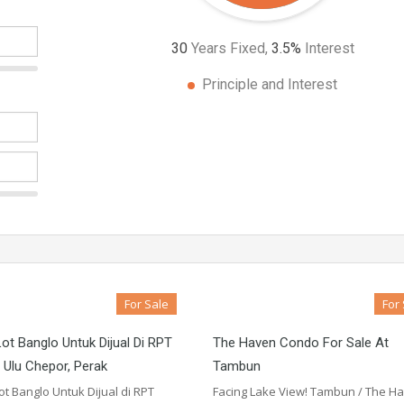
30
Years Fixed,
3.5
%
Interest
Principle and Interest
For Sale
For
ot Banglo Untuk Dijual Di RPT
The Haven Condo For Sale At
 Ulu Chepor, Perak
Tambun
t Banglo Untuk Dijual di RPT
Facing Lake View! Tambun / The H