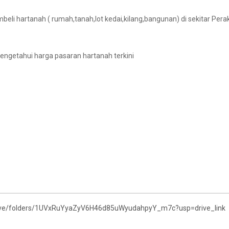
beli hartanah ( rumah,tanah,lot kedai,kilang,bangunan) di sekitar Perak
engetahui harga pasaran hartanah terkini
drive/folders/1UVxRuYyaZyV6H46d85uWyudahpyY_m7c?usp=drive_link