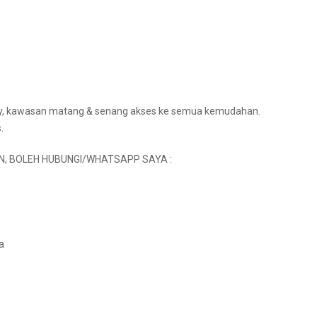
ndly, kawasan matang & senang akses ke semua kemudahan.
.
N, BOLEH HUBUNGI/WHATSAPP SAYA :
a