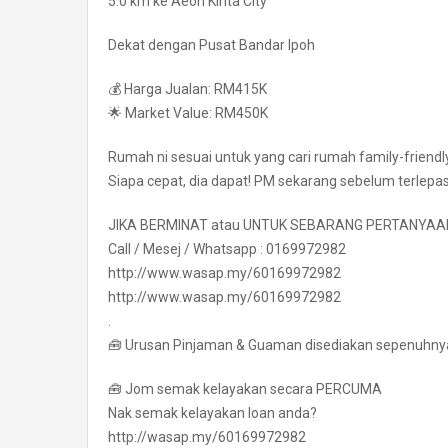
5.0 km ke Aeon Kinta City
Dekat dengan Pusat Bandar Ipoh
💰 Harga Jualan: RM415K
🌟 Market Value: RM450K
Rumah ni sesuai untuk yang cari rumah family-frie
Siapa cepat, dia dapat! PM sekarang sebelum terlepas
JIKA BERMINAT atau UNTUK SEBARANG PERTANYAA
Call / Mesej / Whatsapp : 0169972982
http://www.wasap.my/60169972982
http://www.wasap.my/60169972982
.
🧰 Urusan Pinjaman & Guaman disediakan sepenuhny
🧰 Jom semak kelayakan secara PERCUMA
Nak semak kelayakan loan anda?
http://wasap.my/60169972982