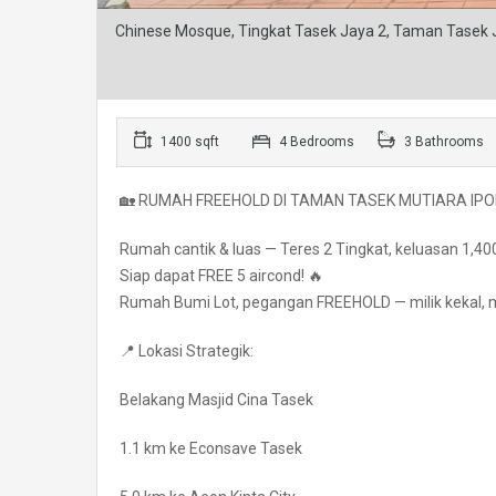
Chinese Mosque, Tingkat Tasek Jaya 2, Taman Tasek Ja
1400 sqft
4 Bedrooms
3 Bathrooms
🏡 RUMAH FREEHOLD DI TAMAN TASEK MUTIARA IPO
Rumah cantik & luas — Teres 2 Tingkat, keluasan 1,400 sq
Siap dapat FREE 5 aircond! 🔥
Rumah Bumi Lot, pegangan FREEHOLD — milik kekal, 
📍 Lokasi Strategik:
Belakang Masjid Cina Tasek
1.1 km ke Econsave Tasek