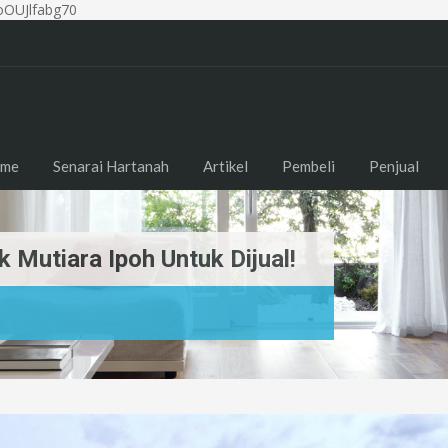
OUJlfabg70
me
Senarai Hartanah
Artikel
Pembeli
Penjual
Mutiara Ipoh Untuk Dijual!