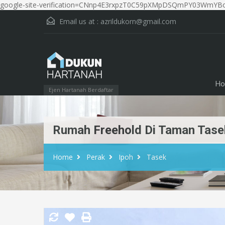
google-site-verification=CNnp4E3rxpzT0C59pXMpDSQmPY03WmYBo
Email us at :
azrildukorn@gmail.com
Ho
Ejen Hartanah Berdaftar
Rumah Freehold Di Taman Tasek 
Home
Perak
Ipoh
Tasek