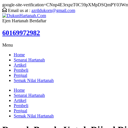
google-site-verification=CNnp4E3rxpzT0C59pXMpDSQmPY03W
Email us at :
azrildukorn@gmail.com
Ejen Hartanah Berdaftar
60169972982
Menu
Home
Senarai Hartanah
Artikel
Pembeli
Penjual
Semak Nilai Hartanah
Home
Senarai Hartanah
Artikel
Pembeli
Penjual
Semak Nilai Hartanah