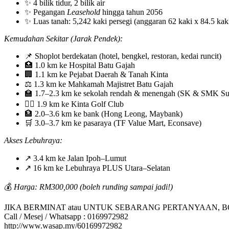
✨ 4 bilik tidur, 2 bilik air
✨ Pegangan
Leasehold
hingga tahun 2056
✨ Luas tanah: 5,242 kaki persegi (anggaran 62 kaki x 84.5 kak
Kemudahan Sekitar (Jarak Pendek):
📌 Shoplot berdekatan (hotel, bengkel, restoran, kedai runcit)
🏥 1.0 km ke Hospital Batu Gajah
🏢 1.1 km ke Pejabat Daerah & Tanah Kinta
⚖️ 1.3 km ke Mahkamah Majistret Batu Gajah
🏫 1.7–2.3 km ke sekolah rendah & menengah (SK & SMK Sult
🏌️‍♂️ 1.9 km ke Kinta Golf Club
🏦 2.0–3.6 km ke bank (Hong Leong, Maybank)
🛒 3.0–3.7 km ke pasaraya (TF Value Mart, Econsave)
Akses Lebuhraya:
↗️ 3.4 km ke Jalan Ipoh–Lumut
↗️ 16 km ke Lebuhraya PLUS Utara–Selatan
💰
Harga: RM300,000 (boleh runding sampai jadi!)
JIKA BERMINAT atau UNTUK SEBARANG PERTANYAAN, 
Call / Mesej / Whatsapp : 0169972982
http://www.wasap.my/60169972982