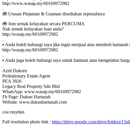
http://www.wasap.my/60169972982
.
🧰 Urusan Pinjaman & Guaman disediakan sepenuhnya
🧰 Jom semak kelayakan secara PERCUMA
Nak semak kelayakan loan anda?
http://wasap.my/60169972982
.
▪ Anda boleh hubungi saya jika ingin menjual atau membeli hartanah (
http://wasap.my/60169972982
.
▪ Anda juga boleh hubungi saya untuk bantuan atau mengetahui harga 
.
Azril Dukorn
Probationary Estate Agent
PEA 3926
Legacy Real Property Sdn Bhd
WhatsApp: www.wasap.my/60169972982
Fb Page: Dukun Hartanah
Website: www.dukunhartanah.com
coa rusydan
Full resolution photo link :
https://drive.google.com/drive/folde