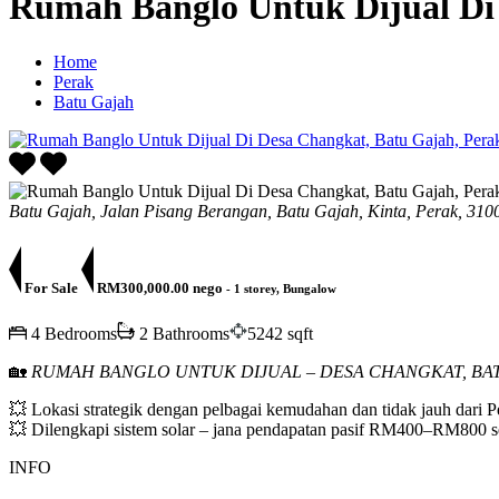
Rumah Banglo Untuk Dijual Di
Home
Perak
Batu Gajah
Batu Gajah, Jalan Pisang Berangan, Batu Gajah, Kinta, Perak, 310
For Sale
RM300,000.00 nego
- 1 storey, Bungalow
4 Bedrooms
2 Bathrooms
5242 sqft
🏡
RUMAH BANGLO UNTUK DIJUAL – DESA CHANGKAT, BA
💥 Lokasi strategik dengan pelbagai kemudahan dan tidak jauh dari 
💥 Dilengkapi sistem solar – jana pendapatan pasif RM400–RM800 s
INFO