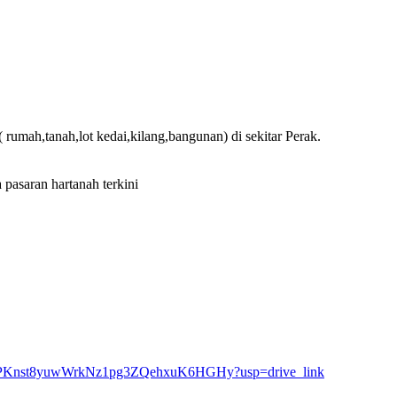
 rumah,tanah,lot kedai,kilang,bangunan) di sekitar Perak.
pasaran hartanah terkini
rs/15nPKnst8yuwWrkNz1pg3ZQehxuK6HGHy?usp=drive_link