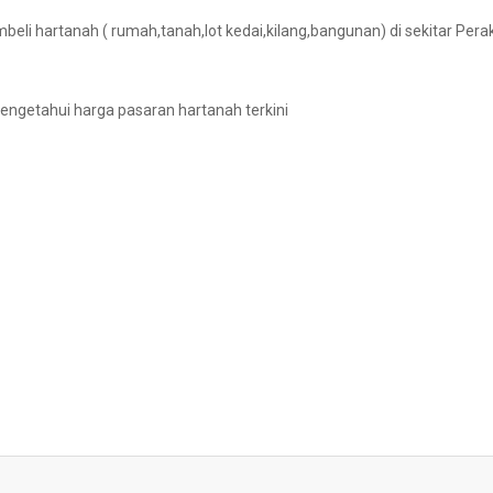
beli hartanah ( rumah,tanah,lot kedai,kilang,bangunan) di sekitar Perak
engetahui harga pasaran hartanah terkini