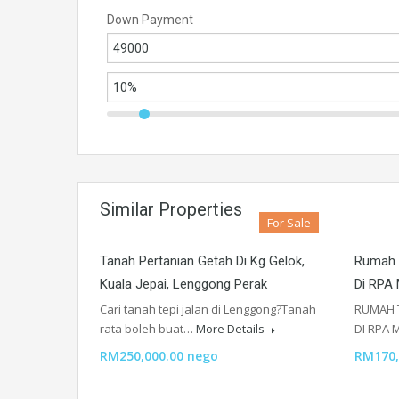
Down Payment
Similar Properties
For Sale
Tanah Pertanian Getah Di Kg Gelok,
Rumah T
Kuala Jepai, Lenggong Perak
Di RPA 
Cari tanah tepi jalan di Lenggong?Tanah
RUMAH T
rata boleh buat…
More Details
DI RPA 
RM250,000.00 nego
RM170,