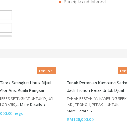
Principle and Interest
For Sale
For
eres Setingkat Untuk Dijual
Tanah Pertanian Kampung Serka
Mior Aris, Kuala Kangsar
Jadi, Tronoh Perak Untuk Dijual
ERES SETINGKAT UNTUK DIJUAL
TANAH PERTANIAN KAMPUNG SERK
MIOR ARIS,…
More Details
JADI, TRONOH, PERAK – UNTUK…
More Details
000.00 nego
RM120,000.00