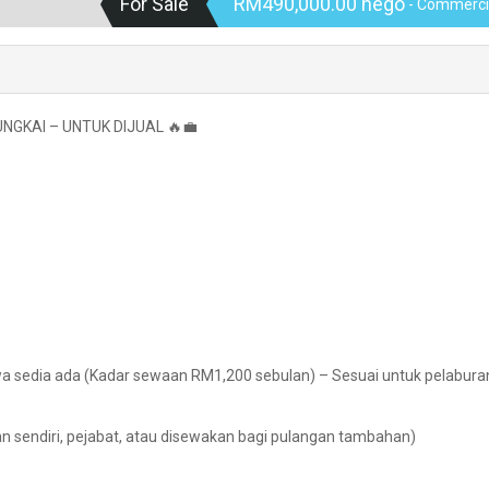
For Sale
RM490,000.00 nego
- Commerci
NGKAI – UNTUK DIJUAL 🔥💼
 sedia ada (Kadar sewaan RM1,200 sebulan) – Sesuai untuk pelabura
an sendiri, pejabat, atau disewakan bagi pulangan tambahan)