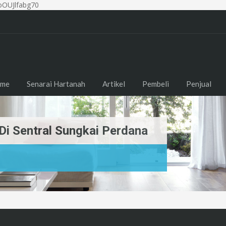
OUJlfabg70
me
Senarai Hartanah
Artikel
Pembeli
Penjual
 Di Sentral Sungkai Perdana