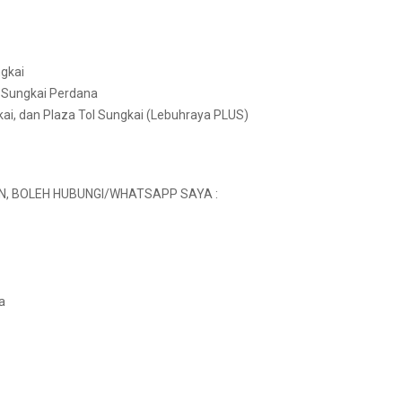
gkai
l Sungkai Perdana
i, dan Plaza Tol Sungkai (Lebuhraya PLUS)
N, BOLEH HUBUNGI/WHATSAPP SAYA :
a