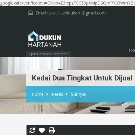
google-site-verification=CNnp4E3rxpzT0C59pXMpDSQmPY03WmYBo
Email us at :
azrildukorn@gmail.com
Ho
Ejen Hartanah Berdaftar
Kedai Dua Tingkat Untuk Dijual
Home
Perak
Sungkai