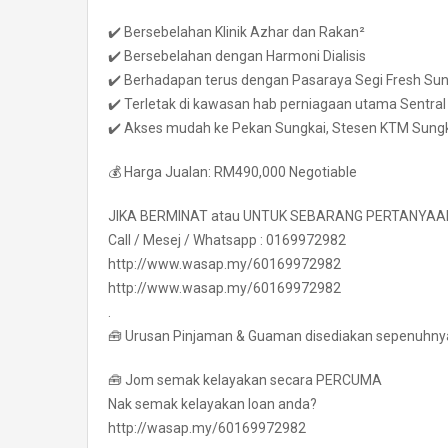
✔️ Bersebelahan Klinik Azhar dan Rakan²
✔️ Bersebelahan dengan Harmoni Dialisis
✔️ Berhadapan terus dengan Pasaraya Segi Fresh Sun
✔️ Terletak di kawasan hab perniagaan utama Sentra
✔️ Akses mudah ke Pekan Sungkai, Stesen KTM Sungka
💰 Harga Jualan: RM490,000 Negotiable
JIKA BERMINAT atau UNTUK SEBARANG PERTANYAA
Call / Mesej / Whatsapp : 0169972982
http://www.wasap.my/60169972982
http://www.wasap.my/60169972982
.
🧰 Urusan Pinjaman & Guaman disediakan sepenuhny
🧰 Jom semak kelayakan secara PERCUMA
Nak semak kelayakan loan anda?
http://wasap.my/60169972982