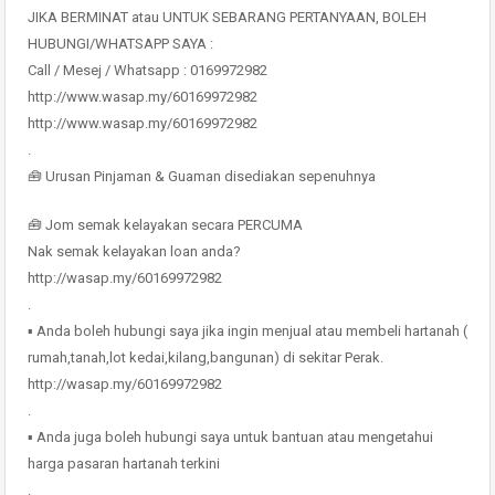
JIKA BERMINAT atau UNTUK SEBARANG PERTANYAAN, BOLEH
HUBUNGI/WHATSAPP SAYA :
Call / Mesej / Whatsapp : 0169972982
http://www.wasap.my/60169972982
http://www.wasap.my/60169972982
.
🧰 Urusan Pinjaman & Guaman disediakan sepenuhnya
🧰 Jom semak kelayakan secara PERCUMA
Nak semak kelayakan loan anda?
http://wasap.my/60169972982
.
▪ Anda boleh hubungi saya jika ingin menjual atau membeli hartanah (
rumah,tanah,lot kedai,kilang,bangunan) di sekitar Perak.
http://wasap.my/60169972982
.
▪ Anda juga boleh hubungi saya untuk bantuan atau mengetahui
harga pasaran hartanah terkini
.