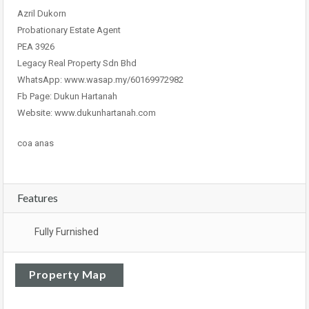
Azril Dukorn
Probationary Estate Agent
PEA 3926
Legacy Real Property Sdn Bhd
WhatsApp: www.wasap.my/60169972982
Fb Page: Dukun Hartanah
Website: www.dukunhartanah.com
coa anas
Features
Fully Furnished
Property Map