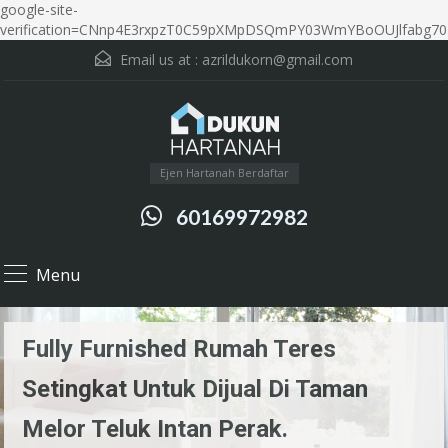
google-site-
verification=CNnp4E3rxpzT0C59pXMpDSQmPY03WmYBoOUJlfabg70
Email us at :
azrildukorn@gmail.com
Ejen Hartanah Berdaftar
60169972982
Menu
Fully Furnished Rumah Teres
Setingkat Untuk Dijual Di Taman
Melor Teluk Intan Perak.