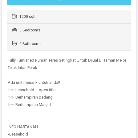
1200 sqft
3 Bedrooms
2 Bathrooms
Fully Furnished Rumah Teres Setingkat Untuk Dijual Di Taman Melor
Teluk Intan Perak.
.
Ada unit menarik untuk anda‼
✨✨ Leasehold – open title
✨✨ Berhampiran padang
✨✨ Berhampiran Masjid
.
.
INFO HARTANAH
▪Leasehold