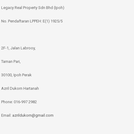
Legacy Real Property Sdn Bhd (Ipoh)
No. Pendaftaran LPPEH: E(1) 1925/5
2F-1, Jalan Labrooy,
Taman Pari,
30100, Ipoh Perak
Azril Dukorn Hartanah
Phone:
016-997 2982
Email:
azrildukorn@gmail.com