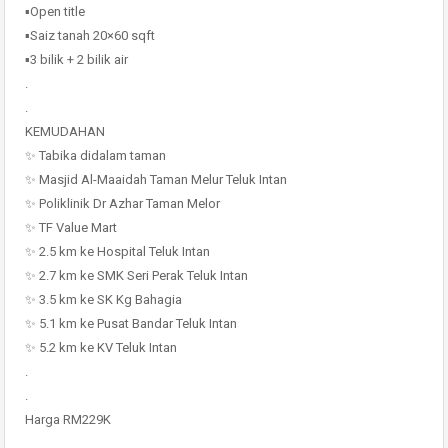
▪Open title
▪Saiz tanah 20×60 sqft
▪3 bilik + 2 bilik air
.
.
KEMUDAHAN
✨ Tabika didalam taman
✨ Masjid Al-Maaidah Taman Melur Teluk Intan
✨ Poliklinik Dr Azhar Taman Melor
✨ TF Value Mart
✨ 2.5 km ke Hospital Teluk Intan
✨ 2.7 km ke SMK Seri Perak Teluk Intan
✨ 3.5 km ke SK Kg Bahagia
✨ 5.1 km ke Pusat Bandar Teluk Intan
✨ 5.2 km ke KV Teluk Intan
.
.
Harga RM229K