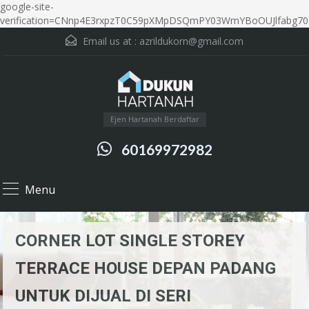
google-site-
verification=CNnp4E3rxpzT0C59pXMpDSQmPY03WmYBoOUJlfabg70
Email us at :
azrildukorn@gmail.com
Ejen Hartanah Berdaftar
60169972982
Menu
CORNER LOT SINGLE STOREY
TERRACE HOUSE DEPAN PADANG
UNTUK DIJUAL DI SERI