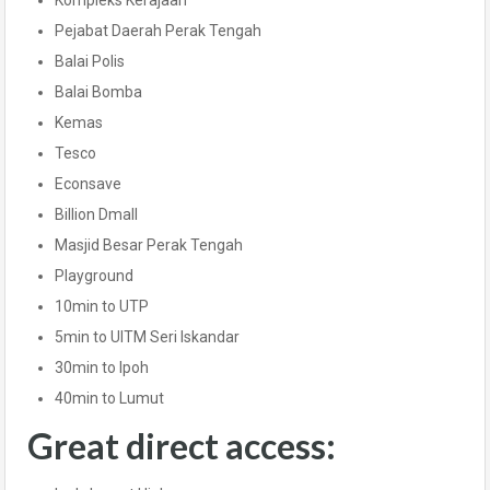
Kompleks Kerajaan
Pejabat Daerah Perak Tengah
Balai Polis
Balai Bomba
Kemas
Tesco
Econsave
Billion Dmall
Masjid Besar Perak Tengah
Playground
10min to UTP
5min to UITM Seri Iskandar
30min to Ipoh
40min to Lumut
Great direct access: