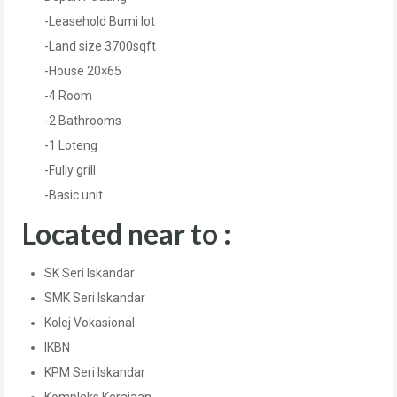
-Leasehold Bumi lot
-Land size 3700sqft
-House 20×65
-4 Room
-2 Bathrooms
-1 Loteng
-Fully grill
-Basic unit
Located near to :
SK Seri Iskandar
SMK Seri Iskandar
Kolej Vokasional
IKBN
KPM Seri Iskandar