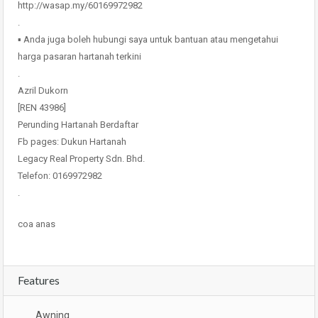
http://wasap.my/60169972982
.
▪ Anda juga boleh hubungi saya untuk bantuan atau mengetahui
harga pasaran hartanah terkini
.
Azril Dukorn
[REN 43986]
Perunding Hartanah Berdaftar
Fb pages: Dukun Hartanah
Legacy Real Property Sdn. Bhd.
Telefon: 0169972982
.
coa anas
Features
Awning