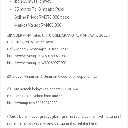
Ipoh-Lumut Highway
35 min to Tol Simpang Pulai
Selling Price : RM370,000 nego
Market Value : RM400,000
JIKA BERMINAT atau UNTUK SEBARANG PERTANYAAN, BOLEH
HUBUNGI/WHATSAPP SAYA :
Call / Mesej / Whatsapp : 0169972982
http://www.wasap.my/60169972982
http://www.wasap.my/60169972982
.
🧰 Urusan Pinjaman & Guaman disediakan sepenuhnya
🧰 Jom semak kelayakan secara PERCUMA
Nak semak kelayakan loan anda?
http://wasap.my/60169972982
.
▪ Anda boleh hubungi saya jika ingin menjual atau membeli hartanah (
rumah,tanah,lot kedai,kilang,bangunan) di sekitar Perak.