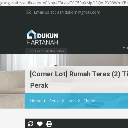
google-site-verification=CNnp4E3rxpzT0C59pXMpDSQmPY03WmYBo
Email us at :
azrildukorn@gmail.com
Ho
Ejen Hartanah Berdaftar
[Corner Lot] Rumah Teres (2) T
Perak
Home
Perak
Ipoh
Chepor