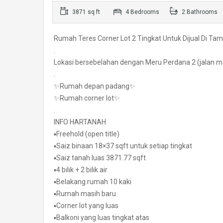
3871 sq ft
4 Bedrooms
2 Bathrooms
Rumah Teres Corner Lot 2 Tingkat Untuk Dijual Di T
.
Lokasi bersebelahan dengan Meru Perdana 2 (jalan 
.
✨Rumah depan padang✨
✨Rumah corner lot✨
.
INFO HARTANAH
▪️Freehold (open title)
▪️Saiz binaan 18×37 sqft untuk setiap tingkat
▪️Saiz tanah luas 3871.77 sqft
▪️4 bilik + 2 bilik air
▪️Belakang rumah 10 kaki
▪️Rumah masih baru
▪️Corner lot yang luas
▪️Balkoni yang luas tingkat atas