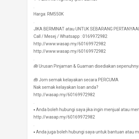
.
Harga: RM550K
.
JIKA BERMINAT atau UNTUK SEBARANG PERTANYAA
Call / Mesej / Whatsapp : 0169972982
http://www.wasap.my/60169972982
http://www.wasap.my/60169972982
.
🧰 Urusan Pinjaman & Guaman disediakan sepenuhny
🧰 Jom semak kelayakan secara PERCUMA
Nak semak kelayakan loan anda?
http://wasap.my/60169972982
.
▪ Anda boleh hubungi saya jika ingin menjual atau mem
http://wasap.my/60169972982
.
▪ Anda juga boleh hubungi saya untuk bantuan atau m