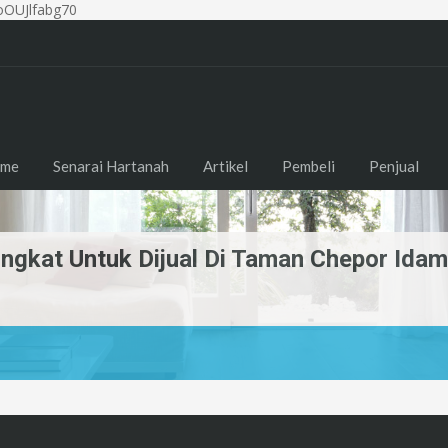
OUJlfabg70
me
Senarai Hartanah
Artikel
Pembeli
Penjual
ingkat Untuk Dijual Di Taman Chepor Ida