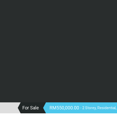
For Sale
RM550,000.00
- 2 Storey, Residential