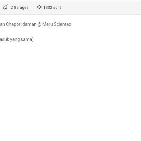
2 Garages
1332 sq ft
aman Chepor Idaman @ Meru Scientex
masuk yang sama)