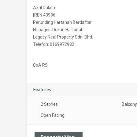
.
Azril Dukorn
[REN 43986]
Perunding Hartanah Berdaftar
Fb pages: Dukun Hartanah
Legacy Real Property Sdn. Bhd.
Telefon: 0169972982
.
CoA RS
Features
2 Stories
Balcony
Open Facing
Property Map