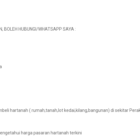
N, BOLEH HUBUNGI/WHATSAPP SAYA :
a
beli hartanah ( rumah,tanah,lot kedai,kilang,bangunan) di sekitar Perak
engetahui harga pasaran hartanah terkini