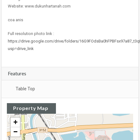
Website: www.dukunhartanah.com
coa anis
Full resolution photo link :
https://drive.google.com/drive/folders/16G9FOdsBa0hFPBFsx97a87_t
usp=drive_link
Features
Table Top
Property Map
+
−