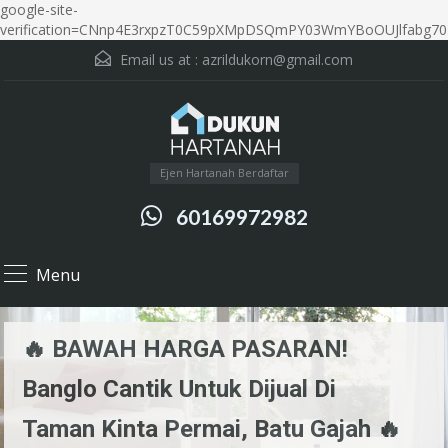
google-site-
verification=CNnp4E3rxpzT0C59pXMpDSQmPY03WmYBoOUJlfabg70
Email us at :
azrildukorn@gmail.com
Ejen Hartanah Berdaftar
60169972982
Menu
🔥 BAWAH HARGA PASARAN!
Banglo Cantik Untuk Dijual Di
Taman Kinta Permai, Batu Gajah 🔥