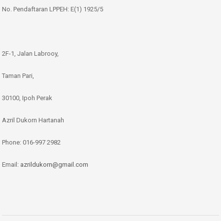
No. Pendaftaran LPPEH: E(1) 1925/5
2F-1, Jalan Labrooy,
Taman Pari,
30100, Ipoh Perak
Azril Dukorn Hartanah
Phone:
016-997 2982
Email:
azrildukorn@gmail.com