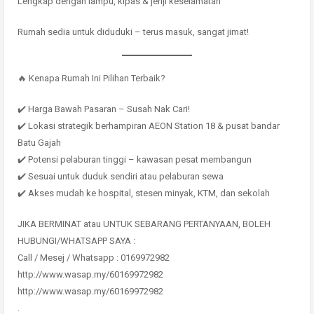
Lengkap dengan lampu, kipas & jeriji keselamatan
Rumah sedia untuk diduduki – terus masuk, sangat jimat!
🔥 Kenapa Rumah Ini Pilihan Terbaik?
✔️ Harga Bawah Pasaran – Susah Nak Cari!
✔️ Lokasi strategik berhampiran AEON Station 18 & pusat bandar
Batu Gajah
✔️ Potensi pelaburan tinggi – kawasan pesat membangun
✔️ Sesuai untuk duduk sendiri atau pelaburan sewa
✔️ Akses mudah ke hospital, stesen minyak, KTM, dan sekolah
JIKA BERMINAT atau UNTUK SEBARANG PERTANYAAN, BOLEH
HUBUNGI/WHATSAPP SAYA :
Call / Mesej / Whatsapp : 0169972982
http://www.wasap.my/60169972982
http://www.wasap.my/60169972982
.