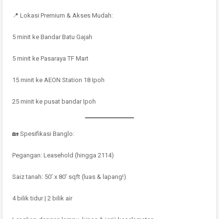
📍 Lokasi Premium & Akses Mudah:
5 minit ke Bandar Batu Gajah
5 minit ke Pasaraya TF Mart
15 minit ke AEON Station 18 Ipoh
25 minit ke pusat bandar Ipoh
🏡 Spesifikasi Banglo:
Pegangan: Leasehold (hingga 2114)
Saiz tanah: 50′ x 80′ sqft (luas & lapang!)
4 bilik tidur | 2 bilik air