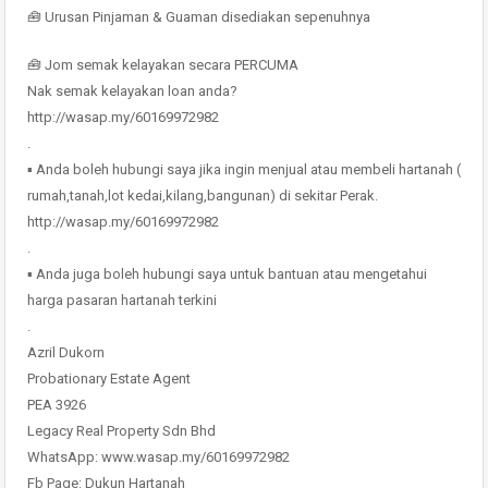
🧰 Urusan Pinjaman & Guaman disediakan sepenuhnya
🧰 Jom semak kelayakan secara PERCUMA
Nak semak kelayakan loan anda?
http://wasap.my/60169972982
.
▪ Anda boleh hubungi saya jika ingin menjual atau membeli hartanah (
rumah,tanah,lot kedai,kilang,bangunan) di sekitar Perak.
http://wasap.my/60169972982
.
▪ Anda juga boleh hubungi saya untuk bantuan atau mengetahui
harga pasaran hartanah terkini
.
Azril Dukorn
Probationary Estate Agent
PEA 3926
Legacy Real Property Sdn Bhd
WhatsApp: www.wasap.my/60169972982
Fb Page: Dukun Hartanah