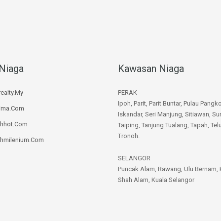
Niaga
Kawasan Niaga
ealty.My
PERAK
Ipoh, Parit, Parit Buntar, Pulau Pangko
rima.Com
Iskandar, Seri Manjung, Sitiawan, Su
ahhot.Com
Taiping, Tanjung Tualang, Tapah, Telu
Tronoh.
ahmilenium.Com
SELANGOR
Puncak Alam, Rawang, Ulu Bernam, 
Shah Alam, Kuala Selangor