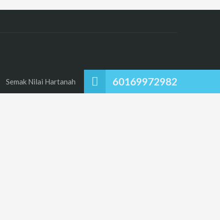
60169972982
Semak Nilai Hartanah