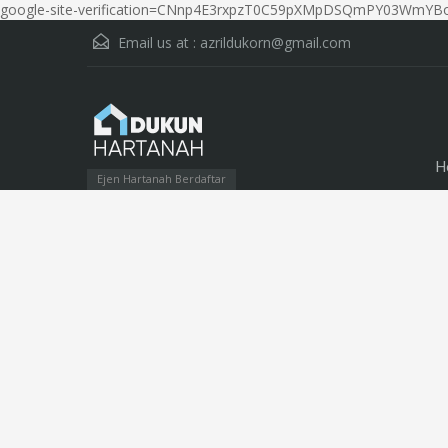
google-site-verification=CNnp4E3rxpzT0C59pXMpDSQmPY03WmYBo
Email us at :
azrildukorn@gmail.com
H
Ejen Hartanah Berdaftar