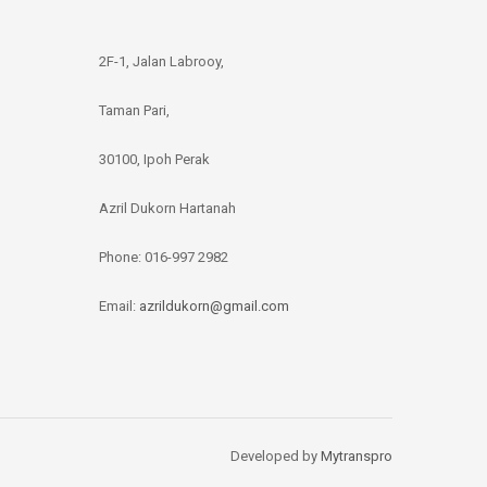
2F-1, Jalan Labrooy,
Taman Pari,
30100, Ipoh Perak
Azril Dukorn Hartanah
Phone:
016-997 2982
Email:
azrildukorn@gmail.com
Developed by
Mytranspro