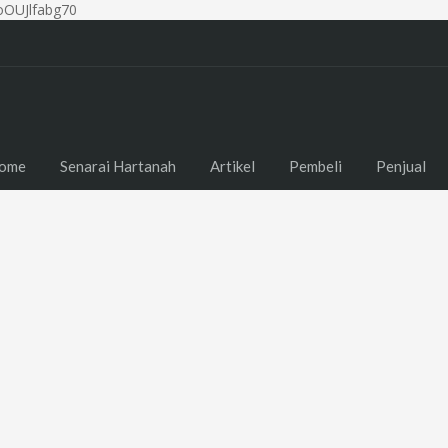
OUJlfabg70
ome
Senarai Hartanah
Artikel
Pembeli
Penjual