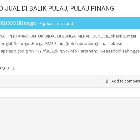
IJUAL DI BALIK PULAU, PULAU PINANG
0,000.00 nego
- Agriculture, Land
ANAH PERTANIAN UNTUK DIJUAL DI SUNGAI MERAB, DENGKILLokasi: Sungai
engkil, Selangor.Harga: RM3.3 juta (boleh dirunding) Lihat Lokasi:
/maps.app.goo.gl/9VP7YPfuGZZkPE9c7Info Hartanah:✅ Leasehold sehingga
tails
Add to compar