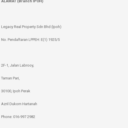
ALAMAT (Branch IPOH)
Legacy Real Property Sdn Bhd (Ipoh)
No. Pendaftaran LPPEH: E(1) 1925/5
2F-1, Jalan Labrooy,
Taman Pari,
30100, Ipoh Perak
Azril Dukorn Hartanah
Phone:
016-997 2982