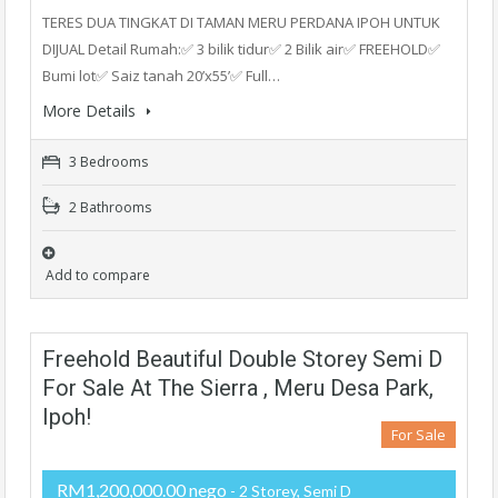
TERES DUA TINGKAT DI TAMAN MERU PERDANA IPOH UNTUK
DIJUAL Detail Rumah:✅ 3 bilik tidur✅ 2 Bilik air✅ FREEHOLD✅
Bumi lot✅ Saiz tanah 20’x55’✅ Full…
More Details
3 Bedrooms
2 Bathrooms
Add to compare
Freehold Beautiful Double Storey Semi D
For Sale At The Sierra , Meru Desa Park,
Ipoh!
For Sale
RM1,200,000.00 nego
- 2 Storey, Semi D