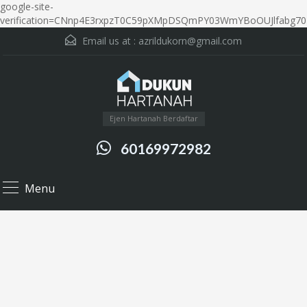
google-site-
verification=CNnp4E3rxpzT0C59pXMpDSQmPY03WmYBoOUJlfabg70
Email us at :
azrildukorn@gmail.com
Ejen Hartanah Berdaftar
60169972982
Menu