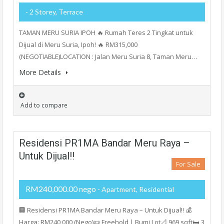
- 2 Storey, Terrace
TAMAN MERU SURIA IPOH 🔥 Rumah Teres 2 Tingkat untuk
Dijual di Meru Suria, Ipoh! 🔥 RM315,000
(NEGOTIABLE)LOCATION : Jalan Meru Suria 8, Taman Meru…
More Details
Add to compare
Residensi PR1MA Bandar Meru Raya –
Untuk Dijual‼️
For Sale
RM240,000.00 nego
- Apartment, Residential
🏢 Residensi PR1MA Bandar Meru Raya – Untuk Dijual‼️ 💰
Harga: RM240,000 (Nego)📜 Freehold | Bumi Lot📐 969 sqft🛏 3