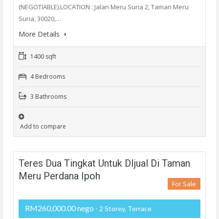
(NEGOTIABLE).LOCATION : Jalan Meru Suria 2, Taman Meru
Suria, 30020,…
More Details
1400 sqft
4 Bedrooms
3 Bathrooms
Add to compare
Teres Dua Tingkat Untuk DIjual Di Taman
Meru Perdana Ipoh
For Sale
RM260,000.00 nego
- 2 Storey, Terrace