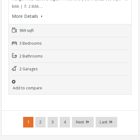
Bilik | 🚿 2 Bilik…
More Details
969 sqft
3 Bedrooms
2 Bathrooms
2 Garages
Add to compare
1
2
3
4
Next
Last