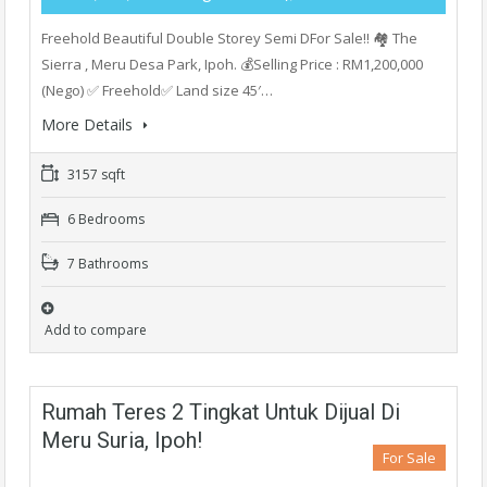
Freehold Beautiful Double Storey Semi DFor Sale!! 🏘️ The
Sierra , Meru Desa Park, Ipoh. 💰Selling Price : RM1,200,000
(Nego) ✅ Freehold✅ Land size 45′…
More Details
3157 sqft
6 Bedrooms
7 Bathrooms
Add to compare
Rumah Teres 2 Tingkat Untuk Dijual Di
Meru Suria, Ipoh!
For Sale