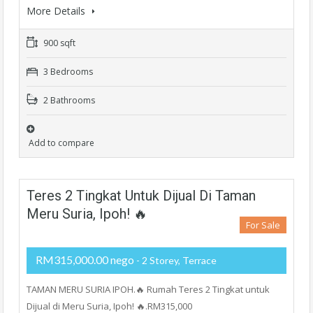
More Details
900 sqft
3 Bedrooms
2 Bathrooms
Add to compare
Teres 2 Tingkat Untuk Dijual Di Taman
Meru Suria, Ipoh! 🔥
For Sale
RM315,000.00 nego
- 2 Storey, Terrace
TAMAN MERU SURIA IPOH.🔥 Rumah Teres 2 Tingkat untuk
Dijual di Meru Suria, Ipoh! 🔥.RM315,000