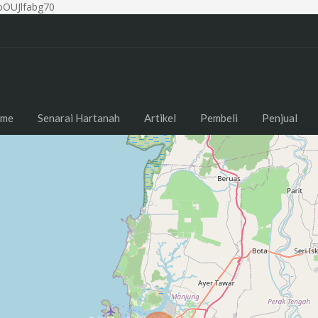
OUJlfabg70
me
Senarai Hartanah
Artikel
Pembeli
Penjual