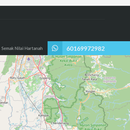
60169972982
Semak Nilai Hartanah