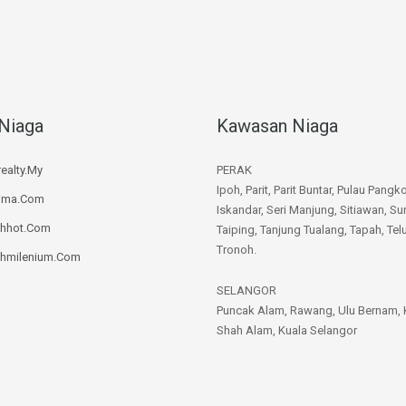
Niaga
Kawasan Niaga
ealty.My
PERAK
Ipoh, Parit, Parit Buntar, Pulau Pangko
rima.Com
Iskandar, Seri Manjung, Sitiawan, Su
ahhot.Com
Taiping, Tanjung Tualang, Tapah, Telu
Tronoh.
ahmilenium.Com
SELANGOR
Puncak Alam, Rawang, Ulu Bernam, 
Shah Alam, Kuala Selangor