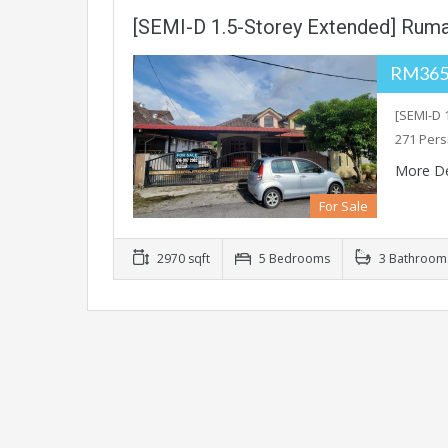
[SEMI-D 1.5-Storey Extended] Rumah
RM365,
[SEMI-D 
271 Pers
More De
For Sale
2970 sqft
5 Bedrooms
3 Bathroom