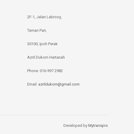
2F-1, Jalan Labrooy,
Taman Pari,
30100, Ipoh Perak
Azril Dukorn Hartanah
Phone:
016-997 2982
Email:
azrildukorn@gmail.com
Developed by
Mytranspro